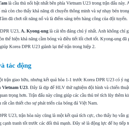
Tam
là cầu thủ nổi bật nhất bên phía Vietnam U23 trong trận đấu này.
ố mà còn cho thấy khả năng di chuyển thông minh và sự nhạy bén trong
Tâm đã chơi rất năng nổ và là điểm sáng trên hàng công của đội tuyển.
a DPR U23,
A. Kyong-ung
là cái tên đáng chú ý nhất. Anh không chỉ 
òn thể hiện khả năng cầm bóng và điều tiết lối chơi tốt. Kyong-ung đã
 giúp Korea DPR U23 giành lại thế trận trong hiệp 2.
và tác động
ột trận giao hữu, nhưng kết quả hòa 1-1 trước Korea DPR U23 có ý ng
ển
Vietnam U23
. Đây là dịp để HLV thử nghiệm đội hình và chiến thuậ
uan trọng hơn. Trận đấu này cũng giúp các cầu thủ trẻ tích lũy thêm k
u rất cần thiết cho sự phát triển của bóng đá Việt Nam.
PR U23, trận hòa này cũng là một kết quả tích cực, cho thấy họ vẫn g
 cạnh tranh tốt trước các đối thủ mạnh. Đây sẽ là động lực để họ tiếp t