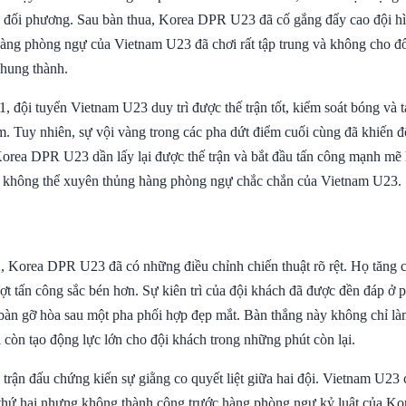
đối phương. Sau bàn thua, Korea DPR U23 đã cố gắng đẩy cao đội hì
àng phòng ngự của Vietnam U23 đã chơi rất tập trung và không cho đố
khung thành.
1, đội tuyển Vietnam U23 duy trì được thế trận tốt, kiểm soát bóng và t
. Tuy nhiên, sự vội vàng trong các pha dứt điểm cuối cùng đã khiến đ
 Korea DPR U23 dần lấy lại được thế trận và bắt đầu tấn công mạnh mẽ
 không thể xuyên thủng hàng phòng ngự chắc chắn của Vietnam U23.
, Korea DPR U23 đã có những điều chỉnh chiến thuật rõ rệt. Họ tăng 
t tấn công sắc bén hơn. Sự kiên trì của đội khách đã được đền đáp ở p
àn gỡ hòa sau một pha phối hợp đẹp mắt. Bàn thắng này không chỉ là
 còn tạo động lực lớn cho đội khách trong những phút còn lại.
 trận đấu chứng kiến sự giằng co quyết liệt giữa hai đội. Vietnam U23
thứ hai nhưng không thành công trước hàng phòng ngự kỷ luật của K