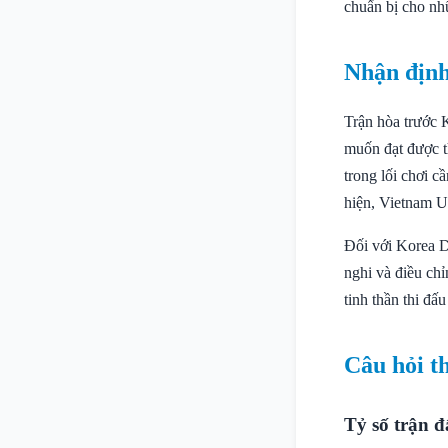
chuẩn bị cho nhữ
Nhận định
Trận hòa trước
muốn đạt được t
trong lối chơi c
hiện, Vietnam U2
Đối với Korea D
nghi và điều chỉ
tinh thần thi đấ
Câu hỏi t
Tỷ số trận đ