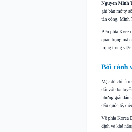
Nguyen Minh 
ghi bàn mở tỷ s
tấn công. Minh 
Bên phía Kore
quan trọng mà c
trọng trong việc
Bối cảnh 
Mặc dù chỉ là m
đối với đội tuy
những giải đấu q
đấu quốc tế, điề
Về phía Korea D
định và khả năng