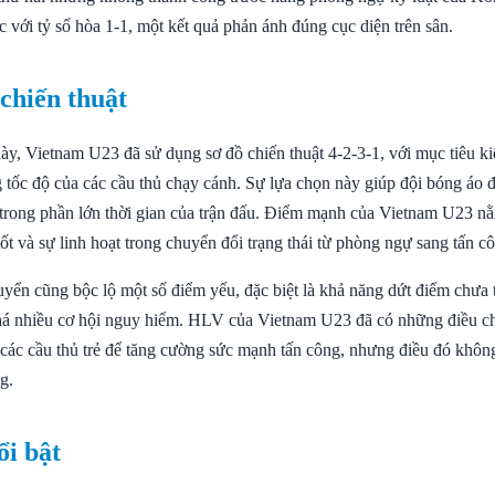
c với tỷ số hòa 1-1, một kết quả phản ánh đúng cục diện trên sân.
 chiến thuật
này, Vietnam U23 đã sử dụng sơ đồ chiến thuật 4-2-3-1, với mục tiêu k
 tốc độ của các cầu thủ chạy cánh. Sự lựa chọn này giúp đội bóng áo đ
h trong phần lớn thời gian của trận đấu. Điểm mạnh của Vietnam U23 n
t và sự linh hoạt trong chuyển đổi trạng thái từ phòng ngự sang tấn c
uyển cũng bộc lộ một số điểm yếu, đặc biệt là khả năng dứt điểm chưa 
khá nhiều cơ hội nguy hiểm. HLV của Vietnam U23 đã có những điều ch
 các cầu thủ trẻ để tăng cường sức mạnh tấn công, nhưng điều đó khôn
g.
ổi bật