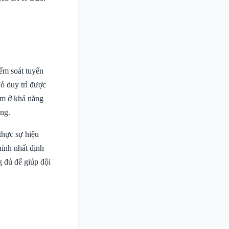
iểm soát tuyến
ỏ duy trì được
ằm ở khả năng
ông.
thực sự hiệu
ỉnh nhất định
g đủ để giúp đội