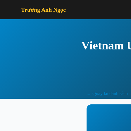
Trương Anh Ngọc
Vietnam 
← Quay lại danh sách