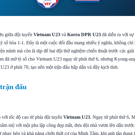
ữu giữa đội tuyển
Vietnam U23
và
Korea DPR U23
đã diễn ra với sự
 tỷ số hòa 1-1. Đây là một cuộc đối đầu mang nhiều ý nghĩa, không chỉ 
hiện mình mà còn là dịp để hai đội thử nghiệm chiến thuật trước các giả
âm đã mở tỷ số cho Vietnam U23 ngay từ phút thứ 6, nhưng Kyong-ung
23 ở phút 70, tạo nên một trận đấu hấp dẫn và đầy kịch tính.
 trận đấu
 với tốc độ cao từ phía đội tuyển
Vietnam U23
. Ngay từ phút thứ 6, 
hâm mộ với một pha lập công đẹp mắt, đưa đội nhà vươn lên dẫn trước
sự nhạy bén và khả năng chớp thời cơ của Minh Tâm, khi anh tận dụng t