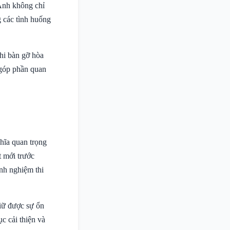
 Anh không chỉ
 các tình huống
ghi bàn gỡ hòa
 góp phần quan
hĩa quan trọng
t mới trước
inh nghiệm thi
iữ được sự ổn
ục cải thiện và