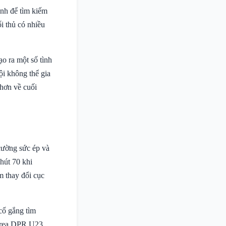
nh để tìm kiếm
i thủ có nhiều
ạo ra một số tình
ội không thể gia
 hơn về cuối
cường sức ép và
hút 70 khi
m thay đổi cục
 cố gắng tìm
orea DPR U23.