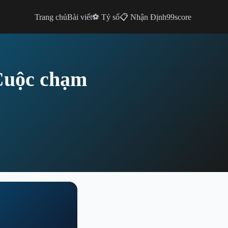
Trang chủ
Bài viết
⚽ Tỷ số
📋 Nhận Định
99score
Cuộc chạm