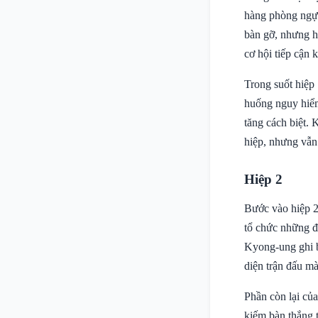
hàng phòng ngự 
bàn gỡ, nhưng h
cơ hội tiếp cận 
Trong suốt hiệp 
huống nguy hiểm
tăng cách biệt.
hiệp, nhưng vẫn
Hiệp 2
Bước vào hiệp 2
tổ chức những đợ
Kyong-ung ghi b
diện trận đấu mà
Phần còn lại của
kiếm bàn thắng 