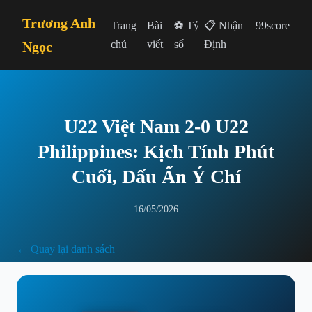
Trương Anh
Trang
Bài
⚽ Tỷ
📋 Nhận
99score
chủ
viết
số
Định
Ngọc
U22 Việt Nam 2-0 U22
Philippines: Kịch Tính Phút
Cuối, Dấu Ấn Ý Chí
16/05/2026
← Quay lại danh sách