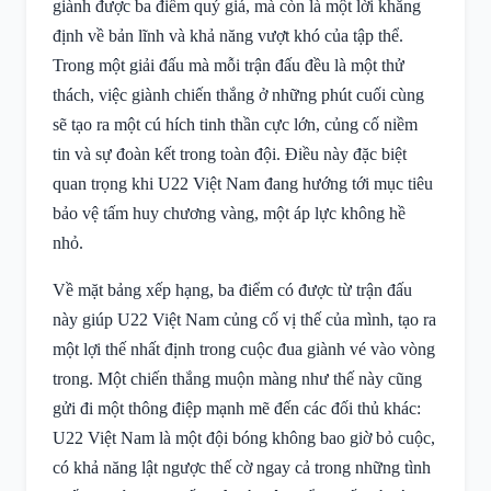
giành được ba điểm quý giá, mà còn là một lời khẳng
định về bản lĩnh và khả năng vượt khó của tập thể.
Trong một giải đấu mà mỗi trận đấu đều là một thử
thách, việc giành chiến thắng ở những phút cuối cùng
sẽ tạo ra một cú hích tinh thần cực lớn, củng cố niềm
tin và sự đoàn kết trong toàn đội. Điều này đặc biệt
quan trọng khi U22 Việt Nam đang hướng tới mục tiêu
bảo vệ tấm huy chương vàng, một áp lực không hề
nhỏ.
Về mặt bảng xếp hạng, ba điểm có được từ trận đấu
này giúp U22 Việt Nam củng cố vị thế của mình, tạo ra
một lợi thế nhất định trong cuộc đua giành vé vào vòng
trong. Một chiến thắng muộn màng như thế này cũng
gửi đi một thông điệp mạnh mẽ đến các đối thủ khác:
U22 Việt Nam là một đội bóng không bao giờ bỏ cuộc,
có khả năng lật ngược thế cờ ngay cả trong những tình