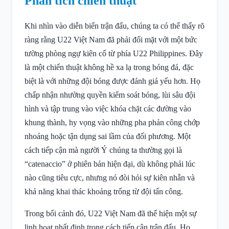
Phân tích chiến thuật
Khi nhìn vào diễn biến trận đấu, chúng ta có thể thấy rõ
ràng rằng U22 Việt Nam đã phải đối mặt với một bức
tường phòng ngự kiên cố từ phía U22 Philippines. Đây
là một chiến thuật không hề xa lạ trong bóng đá, đặc
biệt là với những đội bóng được đánh giá yếu hơn. Họ
chấp nhận nhường quyền kiểm soát bóng, lùi sâu đội
hình và tập trung vào việc khóa chặt các đường vào
khung thành, hy vọng vào những pha phản công chớp
nhoáng hoặc tận dụng sai lầm của đối phương. Một
cách tiếp cận mà người Ý chúng ta thường gọi là
“catenaccio” ở phiên bản hiện đại, dù không phải lúc
nào cũng tiêu cực, nhưng nó đòi hỏi sự kiên nhẫn và
khả năng khai thác khoảng trống từ đội tấn công.
Trong bối cảnh đó, U22 Việt Nam đã thể hiện một sự
linh hoạt nhất định trong cách tiếp cận trận đấu. Họ