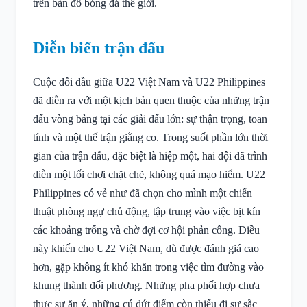
trên bản đồ bóng đá thế giới.
Diễn biến trận đấu
Cuộc đối đầu giữa U22 Việt Nam và U22 Philippines
đã diễn ra với một kịch bản quen thuộc của những trận
đấu vòng bảng tại các giải đấu lớn: sự thận trọng, toan
tính và một thế trận giằng co. Trong suốt phần lớn thời
gian của trận đấu, đặc biệt là hiệp một, hai đội đã trình
diễn một lối chơi chặt chẽ, không quá mạo hiểm. U22
Philippines có vẻ như đã chọn cho mình một chiến
thuật phòng ngự chủ động, tập trung vào việc bịt kín
các khoảng trống và chờ đợi cơ hội phản công. Điều
này khiến cho U22 Việt Nam, dù được đánh giá cao
hơn, gặp không ít khó khăn trong việc tìm đường vào
khung thành đối phương. Những pha phối hợp chưa
thực sự ăn ý, những cú dứt điểm còn thiếu đi sự sắc