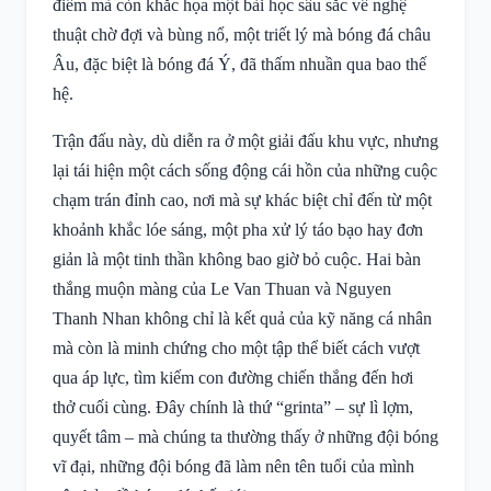
điểm mà còn khắc họa một bài học sâu sắc về nghệ
thuật chờ đợi và bùng nổ, một triết lý mà bóng đá châu
Âu, đặc biệt là bóng đá Ý, đã thấm nhuần qua bao thế
hệ.
Trận đấu này, dù diễn ra ở một giải đấu khu vực, nhưng
lại tái hiện một cách sống động cái hồn của những cuộc
chạm trán đỉnh cao, nơi mà sự khác biệt chỉ đến từ một
khoảnh khắc lóe sáng, một pha xử lý táo bạo hay đơn
giản là một tinh thần không bao giờ bỏ cuộc. Hai bàn
thắng muộn màng của Le Van Thuan và Nguyen
Thanh Nhan không chỉ là kết quả của kỹ năng cá nhân
mà còn là minh chứng cho một tập thể biết cách vượt
qua áp lực, tìm kiếm con đường chiến thắng đến hơi
thở cuối cùng. Đây chính là thứ “grinta” – sự lì lợm,
quyết tâm – mà chúng ta thường thấy ở những đội bóng
vĩ đại, những đội bóng đã làm nên tên tuổi của mình