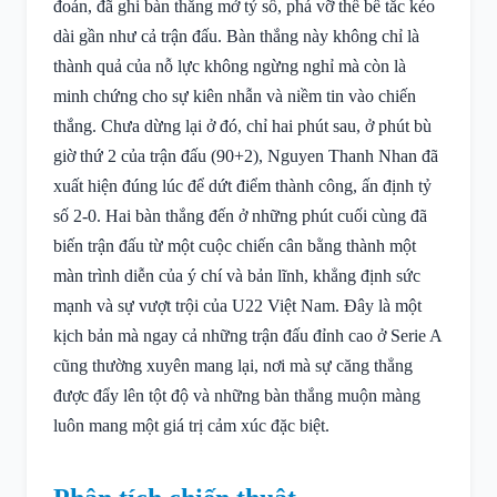
đoán, đã ghi bàn thắng mở tỷ số, phá vỡ thế bế tắc kéo
dài gần như cả trận đấu. Bàn thắng này không chỉ là
thành quả của nỗ lực không ngừng nghỉ mà còn là
minh chứng cho sự kiên nhẫn và niềm tin vào chiến
thắng. Chưa dừng lại ở đó, chỉ hai phút sau, ở phút bù
giờ thứ 2 của trận đấu (90+2), Nguyen Thanh Nhan đã
xuất hiện đúng lúc để dứt điểm thành công, ấn định tỷ
số 2-0. Hai bàn thắng đến ở những phút cuối cùng đã
biến trận đấu từ một cuộc chiến cân bằng thành một
màn trình diễn của ý chí và bản lĩnh, khẳng định sức
mạnh và sự vượt trội của U22 Việt Nam. Đây là một
kịch bản mà ngay cả những trận đấu đỉnh cao ở Serie A
cũng thường xuyên mang lại, nơi mà sự căng thẳng
được đẩy lên tột độ và những bàn thắng muộn màng
luôn mang một giá trị cảm xúc đặc biệt.