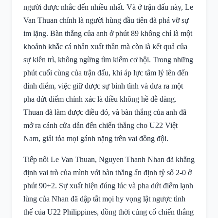
người được nhắc đến nhiều nhất. Và ở trận đấu này, Le
Van Thuan chính là người hùng đầu tiên đã phá vỡ sự
im lặng. Bàn thắng của anh ở phút 89 không chỉ là một
khoảnh khắc cá nhân xuất thần mà còn là kết quả của
sự kiên trì, không ngừng tìm kiếm cơ hội. Trong những
phút cuối cùng của trận đấu, khi áp lực tâm lý lên đến
đỉnh điểm, việc giữ được sự bình tĩnh và đưa ra một
pha dứt điểm chính xác là điều không hề dễ dàng.
Thuan đã làm được điều đó, và bàn thắng của anh đã
mở ra cánh cửa dẫn đến chiến thắng cho U22 Việt
Nam, giải tỏa mọi gánh nặng trên vai đồng đội.
Tiếp nối Le Van Thuan, Nguyen Thanh Nhan đã khẳng
định vai trò của mình với bàn thắng ấn định tỷ số 2-0 ở
phút 90+2. Sự xuất hiện đúng lúc và pha dứt điểm lạnh
lùng của Nhan đã dập tắt mọi hy vọng lật ngược tình
thế của U22 Philippines, đồng thời củng cố chiến thắng