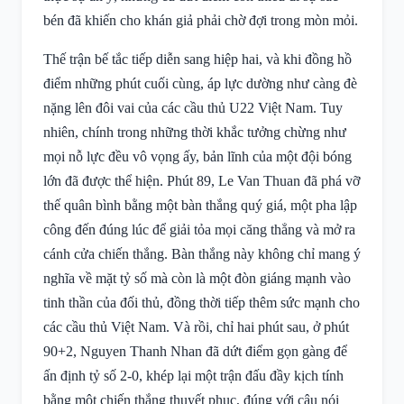
bén đã khiến cho khán giả phải chờ đợi trong mòn mỏi.
Thế trận bế tắc tiếp diễn sang hiệp hai, và khi đồng hồ
điểm những phút cuối cùng, áp lực dường như càng đè
nặng lên đôi vai của các cầu thủ U22 Việt Nam. Tuy
nhiên, chính trong những thời khắc tưởng chừng như
mọi nỗ lực đều vô vọng ấy, bản lĩnh của một đội bóng
lớn đã được thể hiện. Phút 89, Le Van Thuan đã phá vỡ
thế quân bình bằng một bàn thắng quý giá, một pha lập
công đến đúng lúc để giải tỏa mọi căng thẳng và mở ra
cánh cửa chiến thắng. Bàn thắng này không chỉ mang ý
nghĩa về mặt tỷ số mà còn là một đòn giáng mạnh vào
tinh thần của đối thủ, đồng thời tiếp thêm sức mạnh cho
các cầu thủ Việt Nam. Và rồi, chỉ hai phút sau, ở phút
90+2, Nguyen Thanh Nhan đã dứt điểm gọn gàng để
ấn định tỷ số 2-0, khép lại một trận đấu đầy kịch tính
bằng một chiến thắng thuyết phục, đúng với câu nói