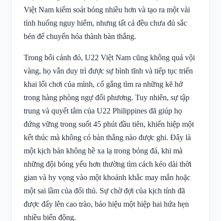
Việt Nam kiểm soát bóng nhiều hơn và tạo ra một vài
tình huống nguy hiểm, nhưng tất cả đều chưa đủ sắc
bén để chuyển hóa thành bàn thắng.
Trong bối cảnh đó, U22 Việt Nam cũng không quá vội
vàng, họ vẫn duy trì được sự bình tĩnh và tiếp tục triển
khai lối chơi của mình, cố gắng tìm ra những kẽ hở
trong hàng phòng ngự đối phương. Tuy nhiên, sự tập
trung và quyết tâm của U22 Philippines đã giúp họ
đứng vững trong suốt 45 phút đầu tiên, khiến hiệp một
kết thúc mà không có bàn thắng nào được ghi. Đây là
một kịch bản không hề xa lạ trong bóng đá, khi mà
những đội bóng yếu hơn thường tìm cách kéo dài thời
gian và hy vọng vào một khoảnh khắc may mắn hoặc
một sai lầm của đối thủ. Sự chờ đợi của kịch tính đã
được đẩy lên cao trào, báo hiệu một hiệp hai hứa hẹn
nhiều biến động.