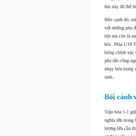
thủ này đã thể hi
Bên cạnh đó, m
với những pha đi
hội mà còn là m
hóc. Phía U19 
bóng chính xác 
pha tấn công ng
nhạy bén trong v
sinh.
Bối cảnh 
Trận hòa 1-1 gi
nghĩa lớn trong
lượng lứa cầu th