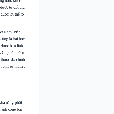
ng hơn, khi cả
 được từ đối thủ
được lợi thế rõ
iệt Nam, việc
 cũng là bài học
n được bản lĩnh
i. Cuộc đua đến
 thước đo chính
 trong sự nghiệp
khả năng phối
thành công lớn