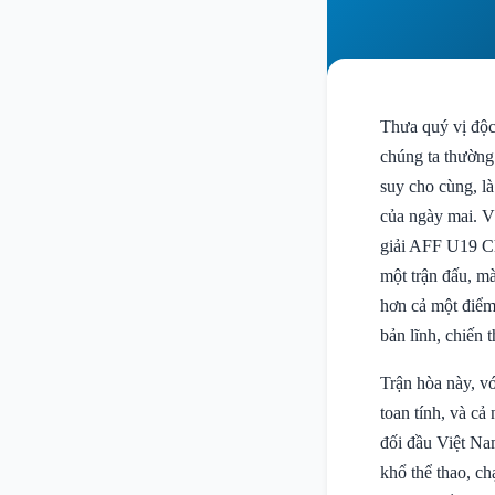
Thưa quý vị độc
chúng ta thường
suy cho cùng, l
của ngày mai. V
giải AFF U19 Ch
một trận đấu, mà
hơn cả một điểm
bản lĩnh, chiến 
Trận hòa này, v
toan tính, và c
đối đầu Việt Na
khổ thể thao, c