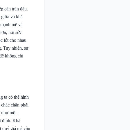
p cận trận đấu.
 giữa và khả
p mạnh mẽ và
hơn, nơi sức
c lót cho nhau
g. Tuy nhiên, sự
 để không chỉ
g ta có thể hình
, chắc chắn phải
ò như một
t định. Khả
ất quý giá mà cầu