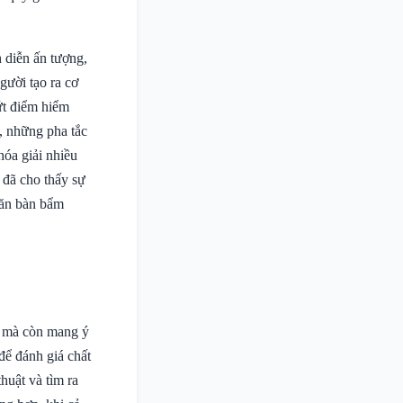
 diễn ấn tượng,
gười tạo ra cơ
ứt điểm hiểm
, những pha tắc
óa giải nhiều
đã cho thấy sự
săn bàn bẩm
n mà còn mang ý
để đánh giá chất
huật và tìm ra