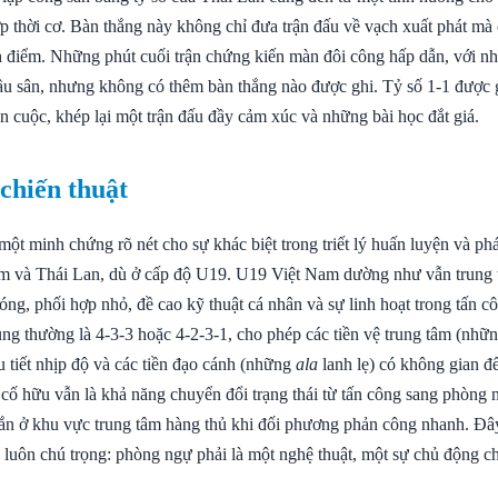
p thời cơ. Bàn thắng này không chỉ đưa trận đấu về vạch xuất phát mà
nh điểm. Những phút cuối trận chứng kiến màn đôi công hấp dẫn, với n
 đầu sân, nhưng không có thêm bàn thắng nào được ghi. Tỷ số 1-1 được
n cuộc, khép lại một trận đấu đầy cảm xúc và những bài học đắt giá.
 chiến thuật
một minh chứng rõ nét cho sự khác biệt trong triết lý huấn luyện và phá
am và Thái Lan, dù ở cấp độ U19. U19 Việt Nam dường như vẫn trung t
óng, phối hợp nhỏ, đề cao kỹ thuật cá nhân và sự linh hoạt trong tấn c
ụng thường là 4-3-3 hoặc 4-2-3-1, cho phép các tiền vệ trung tâm (nhữ
u tiết nhịp độ và các tiền đạo cánh (những
ala
lanh lẹ) có không gian đ
cố hữu vẫn là khả năng chuyển đổi trạng thái từ tấn công sang phòng n
hắn ở khu vực trung tâm hàng thủ khi đối phương phản công nhanh. Đây
Ý luôn chú trọng: phòng ngự phải là một nghệ thuật, một sự chủ động 