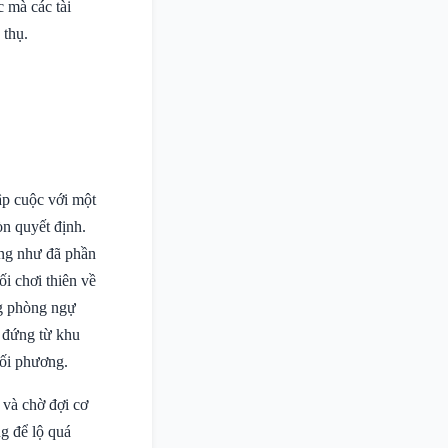
 mà các tài
 thụ.
ập cuộc với một
òn quyết định.
ờng như đã phần
ối chơi thiên về
ng phòng ngự
 đứng từ khu
đối phương.
 và chờ đợi cơ
ng để lộ quá