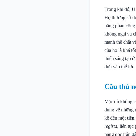
Trong khi đó, U1
Họ thường sử dụ
năng phản công 
không ngại va c
mạnh thể chất v
của họ là khá tố
thiếu sáng tạo ở
dựa vào thể lực
Cầu thủ n
Mặc dù không có
dung về những mẫ
kể đến một
tiền
regista
, liên tụ
năng đọc trận đấ