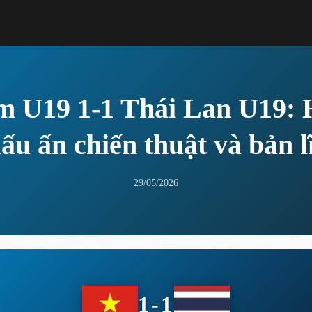
m U19 1-1 Thái Lan U19: 
dấu ấn chiến thuật và bản l
29/05/2026
1-1