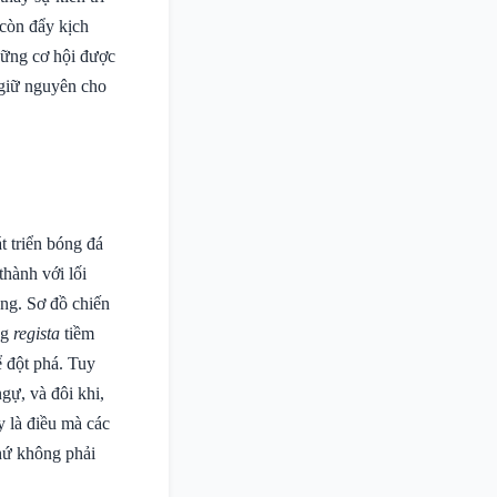
 còn đẩy kịch
hững cơ hội được
 giữ nguyên cho
t triển bóng đá
hành với lối
ông. Sơ đồ chiến
ng
regista
tiềm
ể đột phá. Tuy
gự, và đôi khi,
 là điều mà các
chứ không phải