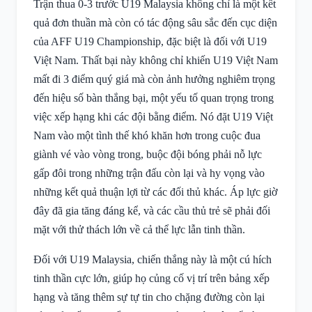
Trận thua 0-3 trước U19 Malaysia không chỉ là một kết
quả đơn thuần mà còn có tác động sâu sắc đến cục diện
của AFF U19 Championship, đặc biệt là đối với U19
Việt Nam. Thất bại này không chỉ khiến U19 Việt Nam
mất đi 3 điểm quý giá mà còn ảnh hưởng nghiêm trọng
đến hiệu số bàn thắng bại, một yếu tố quan trọng trong
việc xếp hạng khi các đội bằng điểm. Nó đặt U19 Việt
Nam vào một tình thế khó khăn hơn trong cuộc đua
giành vé vào vòng trong, buộc đội bóng phải nỗ lực
gấp đôi trong những trận đấu còn lại và hy vọng vào
những kết quả thuận lợi từ các đối thủ khác. Áp lực giờ
đây đã gia tăng đáng kể, và các cầu thủ trẻ sẽ phải đối
mặt với thử thách lớn về cả thể lực lẫn tinh thần.
Đối với U19 Malaysia, chiến thắng này là một cú hích
tinh thần cực lớn, giúp họ củng cố vị trí trên bảng xếp
hạng và tăng thêm sự tự tin cho chặng đường còn lại