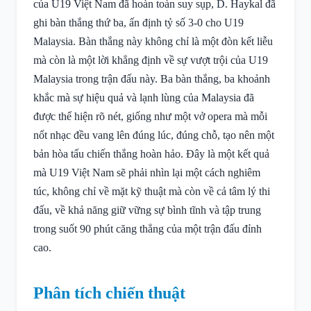
của U19 Việt Nam đã hoàn toàn suy sụp, D. Haykal đã
ghi bàn thắng thứ ba, ấn định tỷ số 3-0 cho U19
Malaysia. Bàn thắng này không chỉ là một đòn kết liễu
mà còn là một lời khẳng định về sự vượt trội của U19
Malaysia trong trận đấu này. Ba bàn thắng, ba khoảnh
khắc mà sự hiệu quả và lạnh lùng của Malaysia đã
được thể hiện rõ nét, giống như một vở opera mà mỗi
nốt nhạc đều vang lên đúng lúc, đúng chỗ, tạo nên một
bản hòa tấu chiến thắng hoàn hảo. Đây là một kết quả
mà U19 Việt Nam sẽ phải nhìn lại một cách nghiêm
túc, không chỉ về mặt kỹ thuật mà còn về cả tâm lý thi
đấu, về khả năng giữ vững sự bình tĩnh và tập trung
trong suốt 90 phút căng thẳng của một trận đấu đỉnh
cao.
Phân tích chiến thuật