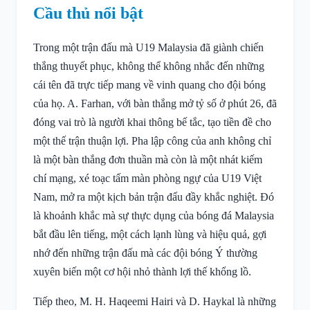
Cầu thủ nổi bật
Trong một trận đấu mà U19 Malaysia đã giành chiến
thắng thuyết phục, không thể không nhắc đến những
cái tên đã trực tiếp mang về vinh quang cho đội bóng
của họ. A. Farhan, với bàn thắng mở tỷ số ở phút 26, đã
đóng vai trò là người khai thông bế tắc, tạo tiền đề cho
một thế trận thuận lợi. Pha lập công của anh không chỉ
là một bàn thắng đơn thuần mà còn là một nhát kiếm
chí mạng, xé toạc tấm màn phòng ngự của U19 Việt
Nam, mở ra một kịch bản trận đấu đầy khắc nghiệt. Đó
là khoảnh khắc mà sự thực dụng của bóng đá Malaysia
bắt đầu lên tiếng, một cách lạnh lùng và hiệu quả, gợi
nhớ đến những trận đấu mà các đội bóng Ý thường
xuyên biến một cơ hội nhỏ thành lợi thế khổng lồ.
Tiếp theo, M. H. Haqeemi Hairi và D. Haykal là những