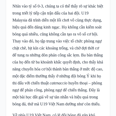
Nhìn vào tỷ số 0-3, chúng ta có thể thấy rõ sự khác biệt
trong triết lý tiếp cận trận đấu của hai đội. U19
Malaysia đã trình diễn một lối chơi vô cùng thực dụng,
hiệu quả đến đáng kinh ngạc. Họ không cần kiểm soát
bóng quá nhiều, cũng không cần tạo ra vô số cơ hội.
Thay vào đó, họ tập trung vào việc tổ chức phòng ngự
chặt chẽ, bịt kín các khoảng trống, và chờ đợi thời cơ
để tung ra những đòn phản công sắc lẹm. Ba bàn thắng
của họ đến từ ba khoảnh khắc quyết định, cho thấy khả
năng chuyển hóa cơ hội thành bàn thắng ở mức độ cao,
một đặc điểm thường thấy ở những đội bóng Ý khi họ
thi đấu với chiến thuật
catenaccio
huyền thoại – phòng
ngự để phản công, phòng ngự để chiến thắng. Đây là
một bài học đắt giá về sự tàn nhẫn và hiệu quả trong
bóng đá, thứ mà U19 Việt Nam dường như còn thiếu.
Về phía U19 Việt Nam, có lẽ đội bóng đã gặp khó