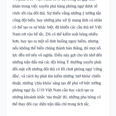
khăn trong việc xuyên phá hàng phòng ngự được tổ
chức tốt của đối thủ. Sự thiếu vắng những ý tưởng tấn
công đột biến, hay những pha xử lý mang tính cá nhân
có thể tạo ra sự khác biệt, đã khiến các cầu thủ trẻ Việt
Nam rơi vào bế tắc. Dù có thể kiểm soát bóng nhiều
hơn, hay tạo ra một số tình huống nguy hiểm, nhưng
nếu không thể biến chúng thành bàn thắng, thì mọi nỗ
lực đều trở nên vô nghĩa. Điều này gợi cho tôi nhớ đến
những trận đấu mà các đội bóng Ý thường xuyên phải
đối mặt với những đối thủ có lối chơi phòng ngự 'cứng
đầu', và cách họ phải tìm kiếm những 'mở khóa' chiến
thuật, những 'chìa khóa' sáng tạo để phá vỡ bức tường
phòng ngự ấy. U19 Việt Nam cần học cách tạo ra
những khoảnh khắc 'ma thuật' đó, những pha bóng có
thể thay đổi cục diện trận đấu chỉ trong tích tắc.