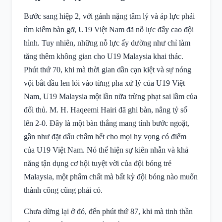
Bước sang hiệp 2, với gánh nặng tâm lý và áp lực phải
tìm kiếm bàn gỡ, U19 Việt Nam đã nỗ lực đẩy cao đội
hình. Tuy nhiên, những nỗ lực ấy dường như chỉ làm
tăng thêm không gian cho U19 Malaysia khai thác.
Phút thứ 70, khi mà thời gian dần cạn kiệt và sự nóng
vội bắt đầu len lỏi vào từng pha xử lý của U19 Việt
Nam, U19 Malaysia một lần nữa trừng phạt sai lầm của
đối thủ. M. H. Haqeemi Hairi đã ghi bàn, nâng tỷ số
lên 2-0. Đây là một bàn thắng mang tính bước ngoặt,
gần như đặt dấu chấm hết cho mọi hy vọng có điểm
của U19 Việt Nam. Nó thể hiện sự kiên nhẫn và khả
năng tận dụng cơ hội tuyệt vời của đội bóng trẻ
Malaysia, một phẩm chất mà bất kỳ đội bóng nào muốn
thành công cũng phải có.
Chưa dừng lại ở đó, đến phút thứ 87, khi mà tinh thần