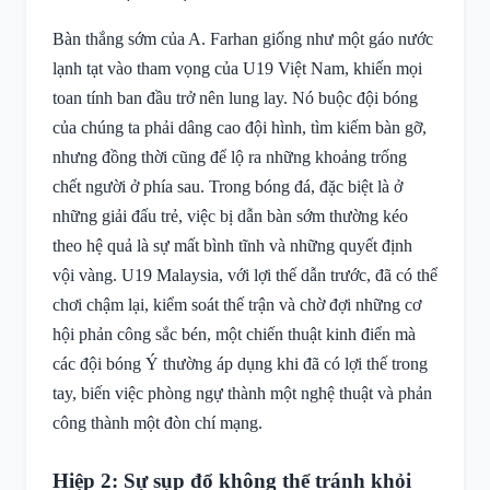
Bàn thắng sớm của A. Farhan giống như một gáo nước
lạnh tạt vào tham vọng của U19 Việt Nam, khiến mọi
toan tính ban đầu trở nên lung lay. Nó buộc đội bóng
của chúng ta phải dâng cao đội hình, tìm kiếm bàn gỡ,
nhưng đồng thời cũng để lộ ra những khoảng trống
chết người ở phía sau. Trong bóng đá, đặc biệt là ở
những giải đấu trẻ, việc bị dẫn bàn sớm thường kéo
theo hệ quả là sự mất bình tĩnh và những quyết định
vội vàng. U19 Malaysia, với lợi thế dẫn trước, đã có thể
chơi chậm lại, kiểm soát thế trận và chờ đợi những cơ
hội phản công sắc bén, một chiến thuật kinh điển mà
các đội bóng Ý thường áp dụng khi đã có lợi thế trong
tay, biến việc phòng ngự thành một nghệ thuật và phản
công thành một đòn chí mạng.
Hiệp 2: Sự sụp đổ không thể tránh khỏi