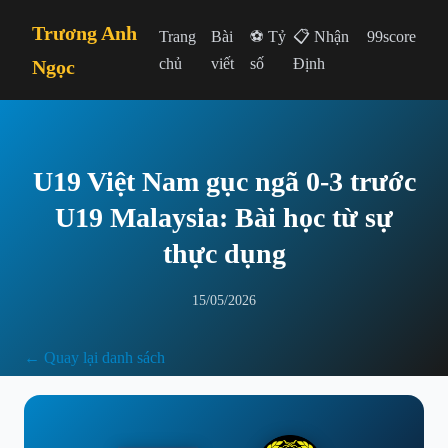
Trương Anh
Trang
Bài
⚽ Tỷ
📋 Nhận
99score
chủ
viết
số
Định
Ngọc
U19 Việt Nam gục ngã 0-3 trước
U19 Malaysia: Bài học từ sự
thực dụng
15/05/2026
← Quay lại danh sách