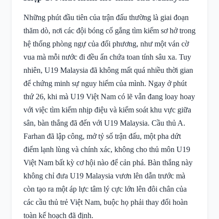
Những phút đầu tiên của trận đấu thường là giai đoạn
thăm dò, nơi các đội bóng cố gắng tìm kiếm sơ hở trong
hệ thống phòng ngự của đối phương, như một ván cờ
vua mà mỗi nước đi đều ẩn chứa toan tính sâu xa. Tuy
nhiên, U19 Malaysia đã không mất quá nhiều thời gian
để chứng minh sự nguy hiểm của mình. Ngay ở phút
thứ 26, khi mà U19 Việt Nam có lẽ vẫn đang loay hoay
với việc tìm kiếm nhịp điệu và kiểm soát khu vực giữa
sân, bàn thắng đã đến với U19 Malaysia. Cầu thủ A.
Farhan đã lập công, mở tỷ số trận đấu, một pha dứt
điểm lạnh lùng và chính xác, không cho thủ môn U19
Việt Nam bất kỳ cơ hội nào để cản phá. Bàn thắng này
không chỉ đưa U19 Malaysia vươn lên dẫn trước mà
còn tạo ra một áp lực tâm lý cực lớn lên đôi chân của
các cầu thủ trẻ Việt Nam, buộc họ phải thay đổi hoàn
toàn kế hoạch đã định.