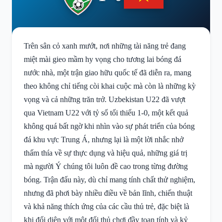
Trên sân cỏ xanh mướt, nơi những tài năng trẻ đang
miệt mài gieo mầm hy vọng cho tương lai bóng đá
nước nhà, một trận giao hữu quốc tế đã diễn ra, mang
theo không chỉ tiếng còi khai cuộc mà còn là những kỳ
vọng và cả những trăn trở. Uzbekistan U22 đã vượt
qua Vietnam U22 với tỷ số tối thiểu 1-0, một kết quả
không quá bất ngờ khi nhìn vào sự phát triển của bóng
đá khu vực Trung Á, nhưng lại là một lời nhắc nhở
thấm thía về sự thực dụng và hiệu quả, những giá trị
mà người Ý chúng tôi luôn đề cao trong từng đường
bóng. Trận đấu này, dù chỉ mang tính chất thử nghiệm,
nhưng đã phơi bày nhiều điều về bản lĩnh, chiến thuật
và khả năng thích ứng của các cầu thủ trẻ, đặc biệt là
khi đối diện với một đối thủ chơi đầy toan tính và kỷ