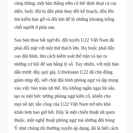
căng thẳng, một bàn thắng sớm có thể định đoạt cả cục
diện, buộc đội bị dẫn phải thay đổi kế hoạch, dồn lên
tìm kiếm bàn gỡ và đôi khi để lộ những khoảng trống
chết người ở phía sau.
Sau bàn thua bất ngờ đó, đội tuyển U22 Việt Nam đã
phải đối mặt với một thử thách lớn. Họ buộc phải đẩy
cao đội hình, tìm cách kiểm soát thế trận và tạo ra
những cơ hội để san bằng tỷ số. Tuy nhiên, với một bàn
dẫn trước đầy quý giá, Uzbekistan U22 đã chủ động
giảm nhịp độ, siết chặt đội hình phòng ngự và tập trung
vào việc bảo toàn lợi thế. Họ không ngần ngại lùi sâu,
tạo ra một bức tường phòng ngự kiên cố, khiến cho
mọi nỗ lực tấn công của U22 Việt Nam trở nên khó
khăn hơn bao giờ hết. Đây là một chiến thuật rất quen
thuộc, một nghệ thuật phòng ngự mà những đội bóng
Ý như chúng tôi thường xuyên áp dụng, đó là biết cách