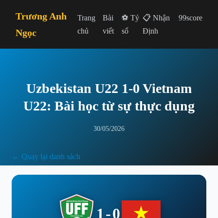
Trương Anh
Trang
Bài
⚽ Tỷ
📋 Nhận
99score
chủ
viết
số
Định
Ngọc
Uzbekistan U22 1-0 Vietnam
U22: Bài học từ sự thực dụng
30/05/2026
← Quay lại danh sách
1-0