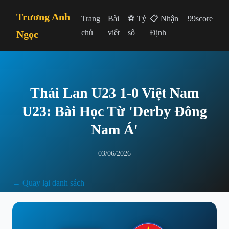
Trương Anh
Trang
Bài
⚽ Tỷ
📋 Nhận
99score
chủ
viết
số
Định
Ngọc
Thái Lan U23 1-0 Việt Nam
U23: Bài Học Từ 'Derby Đông
Nam Á'
03/06/2026
← Quay lại danh sách