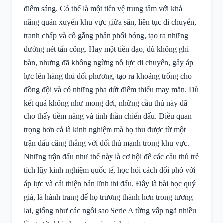
điểm sáng. Có thể là một tiền vệ trung tâm với khả
năng quán xuyến khu vực giữa sân, liên tục di chuyển,
tranh chấp và cố gắng phân phối bóng, tạo ra những
đường nét tấn công. Hay một tiền đạo, dù không ghi
bàn, nhưng đã không ngừng nỗ lực di chuyển, gây áp
lực lên hàng thủ đối phương, tạo ra khoảng trống cho
đồng đội và có những pha dứt điểm thiếu may mắn. Dù
kết quả không như mong đợi, những cầu thủ này đã
cho thấy tiềm năng và tinh thần chiến đấu. Điều quan
trọng hơn cả là kinh nghiệm mà họ thu được từ một
trận đấu căng thẳng với đối thủ mạnh trong khu vực.
Những trận đấu như thế này là cơ hội để các cầu thủ trẻ
tích lũy kinh nghiệm quốc tế, học hỏi cách đối phó với
áp lực và cải thiện bản lĩnh thi đấu. Đây là bài học quý
giá, là hành trang để họ trưởng thành hơn trong tương
lai, giống như các ngôi sao Serie A từng vấp ngã nhiều