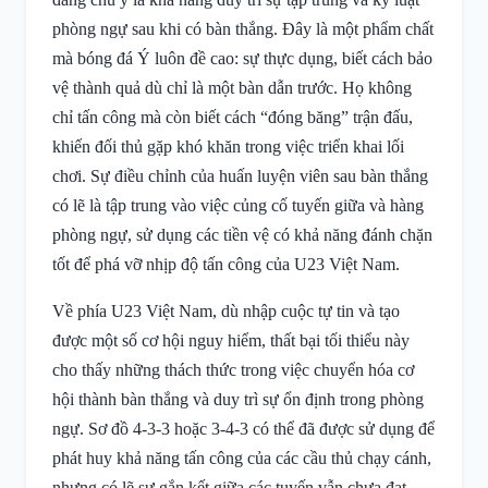
phòng ngự sau khi có bàn thắng. Đây là một phẩm chất
mà bóng đá Ý luôn đề cao: sự thực dụng, biết cách bảo
vệ thành quả dù chỉ là một bàn dẫn trước. Họ không
chỉ tấn công mà còn biết cách “đóng băng” trận đấu,
khiến đối thủ gặp khó khăn trong việc triển khai lối
chơi. Sự điều chỉnh của huấn luyện viên sau bàn thắng
có lẽ là tập trung vào việc củng cố tuyến giữa và hàng
phòng ngự, sử dụng các tiền vệ có khả năng đánh chặn
tốt để phá vỡ nhịp độ tấn công của U23 Việt Nam.
Về phía U23 Việt Nam, dù nhập cuộc tự tin và tạo
được một số cơ hội nguy hiểm, thất bại tối thiểu này
cho thấy những thách thức trong việc chuyển hóa cơ
hội thành bàn thắng và duy trì sự ổn định trong phòng
ngự. Sơ đồ 4-3-3 hoặc 3-4-3 có thể đã được sử dụng để
phát huy khả năng tấn công của các cầu thủ chạy cánh,
nhưng có lẽ sự gắn kết giữa các tuyến vẫn chưa đạt