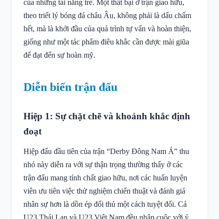
của những tài năng trẻ. Một thất bại ở trận giao hữu,
theo triết lý bóng đá châu Âu, không phải là dấu chấm
hết, mà là khởi đầu của quá trình tự vấn và hoàn thiện,
giống như một tác phẩm điêu khắc cần được mài giũa
để đạt đến sự hoàn mỹ.
Diễn biến trận đấu
Hiệp 1: Sự chặt chẽ và khoảnh khắc định
đoạt
Hiệp đấu đầu tiên của trận “Derby Đông Nam Á” thu
nhỏ này diễn ra với sự thận trọng thường thấy ở các
trận đấu mang tính chất giao hữu, nơi các huấn luyện
viên ưu tiên việc thử nghiệm chiến thuật và đánh giá
nhân sự hơn là dồn ép đối thủ một cách tuyệt đối. Cả
U23 Thái Lan và U23 Việt Nam đều nhập cuộc với ý