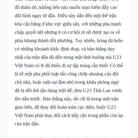
đồ thăm dò, không bên nào muốn mạo hiểm đẩy cao
đội hình ngay từ đầu. Điều này dẫn đến một thế trận
khá cân bằng ở khu vực giữa sân, với những pha tranh
chấp quyết liệt nhưng ít có cơ hội rõ rệt được tạo ra về
phía khung thành đối phương. Tuy nhiên, bóng đá luôn
có những khoảnh khắc định đoạt, và bàn thắng duy
nhất của trận đấu đã đến trong một tình huống mà U23
Việt Nam có lẽ đã thiếu đi sự tập trung cần thiết. Có thể
là từ một pha phối hợp tấn công chớp nhoáng của đội
chủ nhà, hoặc một sai lầm nhỏ trong khâu phòng ngự
đã bị đối thủ tận dụng triệt để, đưa U23 Thái Lan vươn
lên dẫn trước. Bàn thắng này, dù chỉ là trong một trận
giao hữu, đã thay đổi hoàn toàn cục diện, buộc U23
Việt Nam phải thay đổi cách tiếp cận trong phần còn lại
của trận đấu.