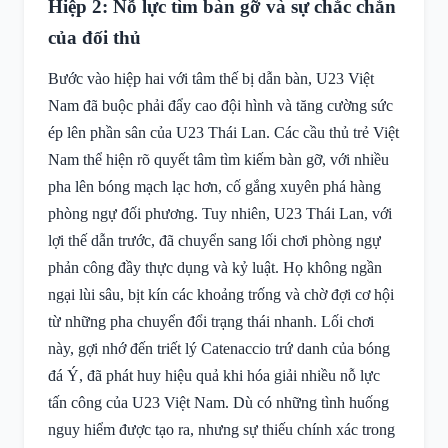
Hiệp 2: Nỗ lực tìm bàn gỡ và sự chắc chắn
của đối thủ
Bước vào hiệp hai với tâm thế bị dẫn bàn, U23 Việt
Nam đã buộc phải đẩy cao đội hình và tăng cường sức
ép lên phần sân của U23 Thái Lan. Các cầu thủ trẻ Việt
Nam thể hiện rõ quyết tâm tìm kiếm bàn gỡ, với nhiều
pha lên bóng mạch lạc hơn, cố gắng xuyên phá hàng
phòng ngự đối phương. Tuy nhiên, U23 Thái Lan, với
lợi thế dẫn trước, đã chuyển sang lối chơi phòng ngự
phản công đầy thực dụng và kỷ luật. Họ không ngần
ngại lùi sâu, bịt kín các khoảng trống và chờ đợi cơ hội
từ những pha chuyển đổi trạng thái nhanh. Lối chơi
này, gợi nhớ đến triết lý Catenaccio trứ danh của bóng
đá Ý, đã phát huy hiệu quả khi hóa giải nhiều nỗ lực
tấn công của U23 Việt Nam. Dù có những tình huống
nguy hiểm được tạo ra, nhưng sự thiếu chính xác trong