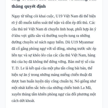
thắng quyết định
Ngay từ tiếng còi khai cuộc, U19 Việt Nam đã thể hiện
rõ ý đồ muốn kiểm soát thế trận và dồn ép đối thủ. Các
cầu thủ trẻ Việt Nam di chuyển linh hoạt, phối hợp ăn ý
ở khu vực giữa sân và thường xuyên tung ra những
đường chuyền xẻ nách nguy hiểm. Dù U19 Myanmar
đã cố gắng phòng ngự với số đông, nhưng trước sức ép
liên tục và sự khéo léo của các cầu thủ Việt Nam, hàng
thủ của họ đã không thể đứng vững. Bàn mở tỷ số của
T. D. Le là kết quả của một pha tấn công bài bản, thể
hiện sự ăn ý trong những mảng miếng chiến thuật đã
được ban huấn luyện dày công chuẩn bị. Nó giống như
một nhát kiếm sắc bén của những chiến binh La Mã,
xuyên thủng tấm khiên phòng ngự của đối phương một
cách dứt khoát.