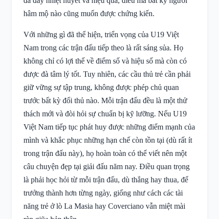
đá đầy nhiệt huyết và hiệu quả, điều mà bất kỳ người
hâm mộ nào cũng muốn được chứng kiến.
Với những gì đã thể hiện, triển vọng của U19 Việt
Nam trong các trận đấu tiếp theo là rất sáng sủa. Họ
không chỉ có lợi thế về điểm số và hiệu số mà còn có
được đà tâm lý tốt. Tuy nhiên, các cầu thủ trẻ cần phải
giữ vững sự tập trung, không được phép chủ quan
trước bất kỳ đối thủ nào. Mỗi trận đấu đều là một thử
thách mới và đòi hỏi sự chuẩn bị kỹ lưỡng. Nếu U19
Việt Nam tiếp tục phát huy được những điểm mạnh của
mình và khắc phục những hạn chế còn tồn tại (dù rất ít
trong trận đấu này), họ hoàn toàn có thể viết nên một
câu chuyện đẹp tại giải đấu năm nay. Điều quan trọng
là phải học hỏi từ mỗi trận đấu, dù thắng hay thua, để
trưởng thành hơn từng ngày, giống như cách các tài
năng trẻ ở lò La Masia hay Coverciano vẫn miệt mài