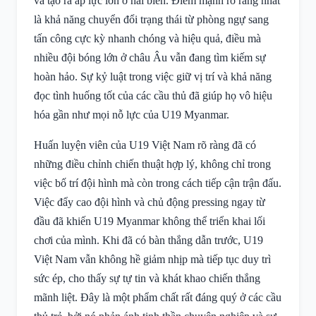
và tạo ra áp lực lớn ở hai biên. Điểm mạnh rõ ràng nhất
là khả năng chuyển đổi trạng thái từ phòng ngự sang
tấn công cực kỳ nhanh chóng và hiệu quả, điều mà
nhiều đội bóng lớn ở châu Âu vẫn đang tìm kiếm sự
hoàn hảo. Sự kỷ luật trong việc giữ vị trí và khả năng
đọc tình huống tốt của các cầu thủ đã giúp họ vô hiệu
hóa gần như mọi nỗ lực của U19 Myanmar.
Huấn luyện viên của U19 Việt Nam rõ ràng đã có
những điều chỉnh chiến thuật hợp lý, không chỉ trong
việc bố trí đội hình mà còn trong cách tiếp cận trận đấu.
Việc đẩy cao đội hình và chủ động pressing ngay từ
đầu đã khiến U19 Myanmar không thể triển khai lối
chơi của mình. Khi đã có bàn thắng dẫn trước, U19
Việt Nam vẫn không hề giảm nhịp mà tiếp tục duy trì
sức ép, cho thấy sự tự tin và khát khao chiến thắng
mãnh liệt. Đây là một phẩm chất rất đáng quý ở các cầu