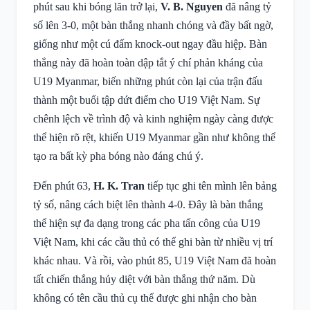
phút sau khi bóng lăn trở lại,
V. B. Nguyen
đã nâng tỷ
số lên 3-0, một bàn thắng nhanh chóng và đầy bất ngờ,
giống như một cú đấm knock-out ngay đầu hiệp. Bàn
thắng này đã hoàn toàn dập tắt ý chí phản kháng của
U19 Myanmar, biến những phút còn lại của trận đấu
thành một buổi tập dứt điểm cho U19 Việt Nam. Sự
chênh lệch về trình độ và kinh nghiệm ngày càng được
thể hiện rõ rệt, khiến U19 Myanmar gần như không thể
tạo ra bất kỳ pha bóng nào đáng chú ý.
Đến phút 63,
H. K. Tran
tiếp tục ghi tên mình lên bảng
tỷ số, nâng cách biệt lên thành 4-0. Đây là bàn thắng
thể hiện sự đa dạng trong các pha tấn công của U19
Việt Nam, khi các cầu thủ có thể ghi bàn từ nhiều vị trí
khác nhau. Và rồi, vào phút 85, U19 Việt Nam đã hoàn
tất chiến thắng hủy diệt với bàn thắng thứ năm. Dù
không có tên cầu thủ cụ thể được ghi nhận cho bàn