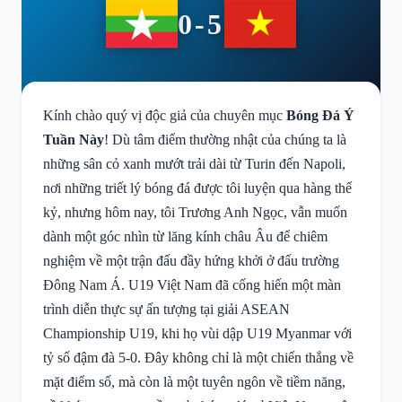
0-5
Kính chào quý vị độc giả của chuyên mục
Bóng Đá Ý
Tuần Này
! Dù tâm điểm thường nhật của chúng ta là
những sân cỏ xanh mướt trải dài từ Turin đến Napoli,
nơi những triết lý bóng đá được tôi luyện qua hàng thế
kỷ, nhưng hôm nay, tôi Trương Anh Ngọc, vẫn muốn
dành một góc nhìn từ lăng kính châu Âu để chiêm
nghiệm về một trận đấu đầy hứng khởi ở đấu trường
Đông Nam Á. U19 Việt Nam đã cống hiến một màn
trình diễn thực sự ấn tượng tại giải ASEAN
Championship U19, khi họ vùi dập U19 Myanmar với
tỷ số đậm đà 5-0. Đây không chỉ là một chiến thắng về
mặt điểm số, mà còn là một tuyên ngôn về tiềm năng,