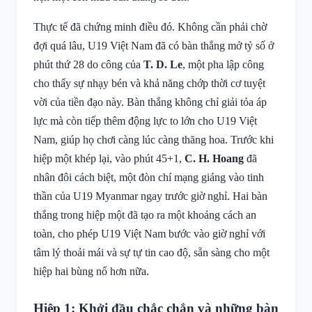
Thực tế đã chứng minh điều đó. Không cần phải chờ
đợi quá lâu, U19 Việt Nam đã có bàn thắng mở tỷ số ở
phút thứ 28 do công của
T. D. Le
, một pha lập công
cho thấy sự nhạy bén và khả năng chớp thời cơ tuyệt
vời của tiền đạo này. Bàn thắng không chỉ giải tỏa áp
lực mà còn tiếp thêm động lực to lớn cho U19 Việt
Nam, giúp họ chơi càng lúc càng thăng hoa. Trước khi
hiệp một khép lại, vào phút 45+1,
C. H. Hoang
đã
nhân đôi cách biệt, một đòn chí mạng giáng vào tinh
thần của U19 Myanmar ngay trước giờ nghỉ. Hai bàn
thắng trong hiệp một đã tạo ra một khoảng cách an
toàn, cho phép U19 Việt Nam bước vào giờ nghỉ với
tâm lý thoải mái và sự tự tin cao độ, sẵn sàng cho một
hiệp hai bùng nổ hơn nữa.
Hiệp 1: Khởi đầu chắc chắn và những bàn