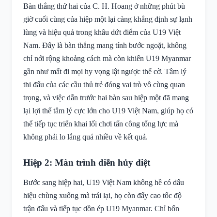
Bàn thắng thứ hai của C. H. Hoang ở những phút bù
giờ cuối cùng của hiệp một lại càng khẳng định sự lạnh
lùng và hiệu quả trong khâu dứt điểm của U19 Việt
Nam. Đây là bàn thắng mang tính bước ngoặt, không
chỉ nới rộng khoảng cách mà còn khiến U19 Myanmar
gần như mất đi mọi hy vọng lật ngược thế cờ. Tâm lý
thi đấu của các cầu thủ trẻ đóng vai trò vô cùng quan
trọng, và việc dẫn trước hai bàn sau hiệp một đã mang
lại lợi thế tâm lý cực lớn cho U19 Việt Nam, giúp họ có
thể tiếp tục triển khai lối chơi tấn công tổng lực mà
không phải lo lắng quá nhiều về kết quả.
Hiệp 2: Màn trình diễn hủy diệt
Bước sang hiệp hai, U19 Việt Nam không hề có dấu
hiệu chùng xuống mà trái lại, họ còn đẩy cao tốc độ
trận đấu và tiếp tục dồn ép U19 Myanmar. Chỉ bốn