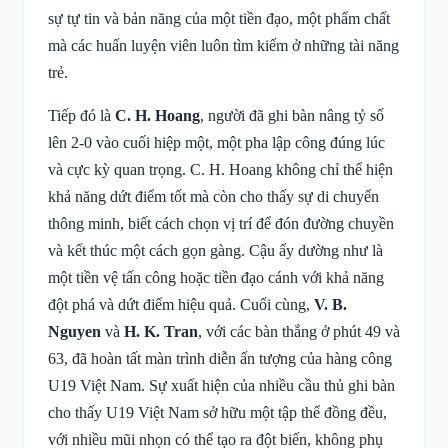
sự tự tin và bản năng của một tiền đạo, một phẩm chất
mà các huấn luyện viên luôn tìm kiếm ở những tài năng
trẻ.
Tiếp đó là
C. H. Hoang
, người đã ghi bàn nâng tỷ số
lên 2-0 vào cuối hiệp một, một pha lập công đúng lúc
và cực kỳ quan trọng. C. H. Hoang không chỉ thể hiện
khả năng dứt điểm tốt mà còn cho thấy sự di chuyển
thông minh, biết cách chọn vị trí để đón đường chuyền
và kết thúc một cách gọn gàng. Cậu ấy dường như là
một tiền vệ tấn công hoặc tiền đạo cánh với khả năng
đột phá và dứt điểm hiệu quả. Cuối cùng,
V. B.
Nguyen
và
H. K. Tran
, với các bàn thắng ở phút 49 và
63, đã hoàn tất màn trình diễn ấn tượng của hàng công
U19 Việt Nam. Sự xuất hiện của nhiều cầu thủ ghi bàn
cho thấy U19 Việt Nam sở hữu một tập thể đồng đều,
với nhiều mũi nhọn có thể tạo ra đột biến, không phụ