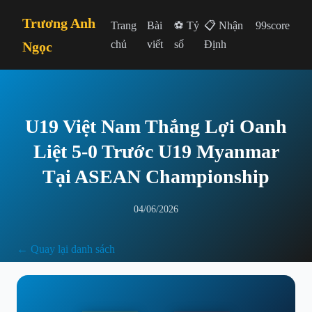
Trương Anh
Trang
Bài
⚽ Tỷ
📋 Nhận
99score
chủ
viết
số
Định
Ngọc
U19 Việt Nam Thắng Lợi Oanh
Liệt 5-0 Trước U19 Myanmar
Tại ASEAN Championship
04/06/2026
← Quay lại danh sách