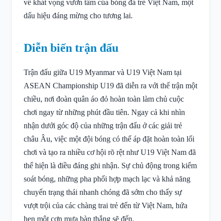
về khát vọng vươn tầm của bóng đá trẻ Việt Nam, một
dấu hiệu đáng mừng cho tương lai.
Diễn biến trận đấu
Trận đấu giữa U19 Myanmar và U19 Việt Nam tại
ASEAN Championship U19 đã diễn ra với thế trận một
chiều, nơi đoàn quân áo đỏ hoàn toàn làm chủ cuộc
chơi ngay từ những phút đầu tiên. Ngay cả khi nhìn
nhận dưới góc độ của những trận đấu ở các giải trẻ
châu Âu, việc một đội bóng có thể áp đặt hoàn toàn lối
chơi và tạo ra nhiều cơ hội rõ rệt như U19 Việt Nam đã
thể hiện là điều đáng ghi nhận. Sự chủ động trong kiểm
soát bóng, những pha phối hợp mạch lạc và khả năng
chuyển trạng thái nhanh chóng đã sớm cho thấy sự
vượt trội của các chàng trai trẻ đến từ Việt Nam, hứa
hẹn một cơn mưa bàn thắng sẽ đến.