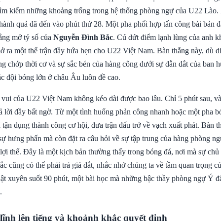
à tìm kiếm những khoảng trống trong hệ thống phòng ngự của U22 Lào. 
thành quả đã đến vào phút thứ 28. Một pha phối hợp tấn công bài bản đ
ắng mở tỷ số của
Nguyễn Đình Bắc
. Cú dứt điểm lạnh lùng của anh kh
ở ra một thế trận đầy hứa hẹn cho U22 Việt Nam. Bàn thắng này, dù di
ng chớp thời cơ và sự sắc bén của hàng công dưới sự dẫn dắt của ban h
c đội bóng lớn ở châu Âu luôn đề cao.
 vui của U22 Việt Nam không kéo dài được bao lâu. Chỉ 5 phút sau, v
rả lời đầy bất ngờ. Từ một tình huống phản công nhanh hoặc một pha b
 tận dụng thành công cơ hội, đưa trận đấu trở về vạch xuất phát. Bàn 
 sự hưng phấn mà còn đặt ra câu hỏi về sự tập trung của hàng phòng 
lợi thế. Đây là một kịch bản thường thấy trong bóng đá, nơi mà sự chủ
c cũng có thể phải trả giá đắt, nhắc nhở chúng ta về tầm quan trọng củ
huật xuyên suốt 90 phút, một bài học mà những bậc thầy phòng ngự Ý 
.
lĩnh lên tiếng và khoảnh khắc quyết định