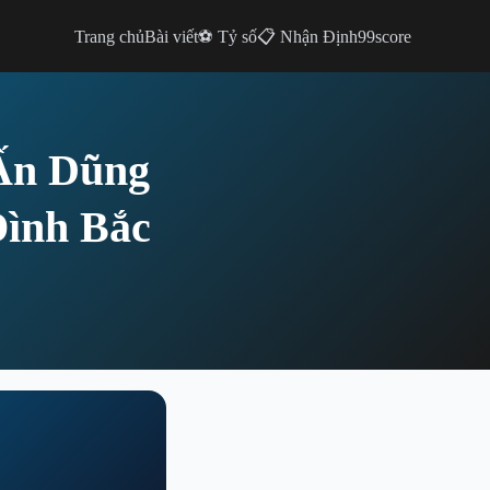
Trang chủ
Bài viết
⚽ Tỷ số
📋 Nhận Định
99score
 Ấn Dũng
Đình Bắc