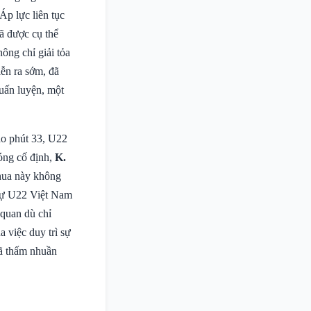
Áp lực liên tục
ã được cụ thể
ông chỉ giải tỏa
ễn ra sớm, đã
uấn luyện, một
ào phút 33, U22
óng cố định,
K.
thua này không
ngự U22 Việt Nam
 quan dù chỉ
a việc duy trì sự
đã thấm nhuần