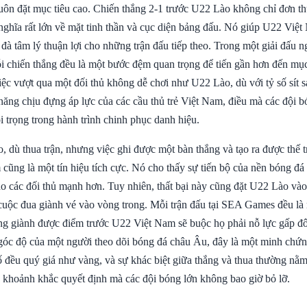
ôn đặt mục tiêu cao. Chiến thắng 2-1 trước U22 Lào không chỉ đơn th
ghĩa rất lớn về mặt tinh thần và cục diện bảng đấu. Nó giúp U22 Việt
o đà tâm lý thuận lợi cho những trận đấu tiếp theo. Trong một giải đấu
chiến thắng đều là một bước đệm quan trọng để tiến gần hơn đến mục
ệc vượt qua một đối thủ không dễ chơi như U22 Lào, dù với tỷ số sít s
 năng chịu đựng áp lực của các cầu thủ trẻ Việt Nam, điều mà các đội 
 trọng trong hành trình chinh phục danh hiệu.
 dù thua trận, nhưng việc ghi được một bàn thắng và tạo ra được thế t
 cũng là một tín hiệu tích cực. Nó cho thấy sự tiến bộ của nền bóng đ
o các đối thủ mạnh hơn. Tuy nhiên, thất bại này cũng đặt U22 Lào vào
cuộc đua giành vé vào vòng trong. Mỗi trận đấu tại SEA Games đều là
ông giành được điểm trước U22 Việt Nam sẽ buộc họ phải nỗ lực gấp đôi
 góc độ của một người theo dõi bóng đá châu Âu, đây là một minh chứn
 đều quý giá như vàng, và sự khác biệt giữa thắng và thua thường nằm
 khoảnh khắc quyết định mà các đội bóng lớn không bao giờ bỏ lỡ.