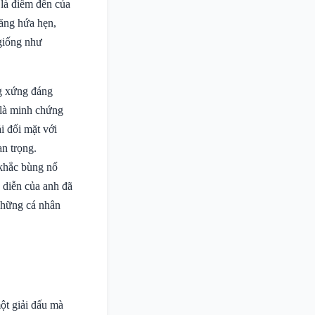
 là điểm đến của
năng hứa hẹn,
 giống như
g xứng đáng
 là minh chứng
i đối mặt với
an trọng.
 khắc bùng nổ
 diễn của anh đã
 những cá nhân
ột giải đấu mà