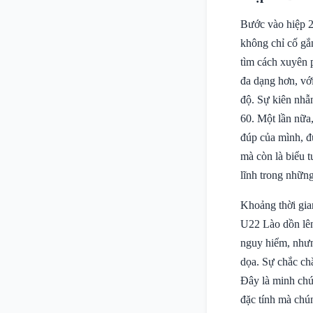
Bước vào hiệp 2
không chỉ cố gắ
tìm cách xuyên 
đa dạng hơn, vớ
độ. Sự kiên nhẫ
60. Một lần nữa,
đúp của mình, đ
mà còn là biểu 
lĩnh trong những
Khoảng thời gia
U22 Lào dồn lên
nguy hiểm, nhưn
dọa. Sự chắc ch
Đây là minh chứ
đặc tính mà chún