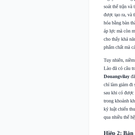
soát thế trận v
được tạo ra, và 
hóa bằng bàn th
áp lực mà còn m
cho thấy khả nă
phẩm chất mà cá
Tuy nhiên, niềm
Lào đã có câu t
Douangvilay
đã
chỉ làm giảm đi
sau khi có được 
trong khoảnh khắ
kỷ luật chiến t
qua nhiều thế hệ
Hiệp 2: Bản 