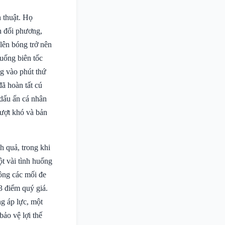
 thuật. Họ
n đối phương,
lên bóng trở nên
uống biên tốc
g vào phút thứ
đã hoàn tất cú
dấu ấn cá nhân
vượt khó và bản
h quả, trong khi
t vài tình huống
ông các mối đe
3 điểm quý giá.
g áp lực, một
bảo vệ lợi thế