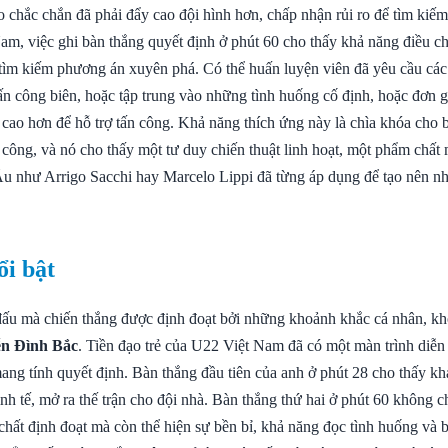
o chắc chắn đã phải đẩy cao đội hình hơn, chấp nhận rủi ro để tìm kiế
am, việc ghi bàn thắng quyết định ở phút 60 cho thấy khả năng điều ch
 tìm kiếm phương án xuyên phá. Có thể huấn luyện viên đã yêu cầu các
ấn công biên, hoặc tập trung vào những tình huống cố định, hoặc đơn g
 cao hơn để hỗ trợ tấn công. Khả năng thích ứng này là chìa khóa cho 
công, và nó cho thấy một tư duy chiến thuật linh hoạt, một phẩm ch
u như Arrigo Sacchi hay Marcelo Lippi đã từng áp dụng để tạo nên n
ổi bật
đấu mà chiến thắng được định đoạt bởi những khoảnh khắc cá nhân, k
n Đình Bắc
. Tiền đạo trẻ của U22 Việt Nam đã có một màn trình diễn
ang tính quyết định. Bàn thắng đầu tiên của anh ở phút 28 cho thấy kh
tinh tế, mở ra thế trận cho đội nhà. Bàn thắng thứ hai ở phút 60 không ch
chất định đoạt mà còn thể hiện sự bền bỉ, khả năng đọc tình huống và 