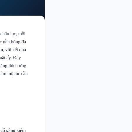
châu lục, mỗi
ác nền bóng đá
m, với kết quả
uật ấy. Đây
 năng thích ứng
hâm mộ túc cầu
 cố gắng kiểm