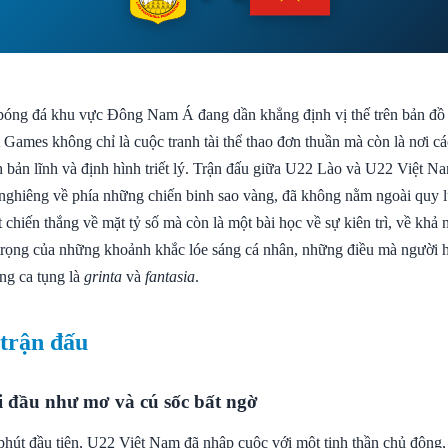
bóng đá khu vực Đông Nam Á đang dần khẳng định vị thế trên bản đồ 
 Games không chỉ là cuộc tranh tài thể thao đơn thuần mà còn là nơi c
h bản lĩnh và định hình triết lý. Trận đấu giữa U22 Lào và U22 Việt Na
nghiêng về phía những chiến binh sao vàng, đã không nằm ngoài quy l
 chiến thắng về mặt tỷ số mà còn là một bài học về sự kiên trì, về khả
trọng của những khoảnh khắc lóe sáng cá nhân, những điều mà người 
ng ca tụng là
grinta
và
fantasia
.
 trận đấu
i đầu như mơ và cú sốc bất ngờ
hút đầu tiên, U22 Việt Nam đã nhập cuộc với một tinh thần chủ động,