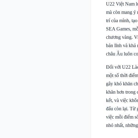
U22 Việt Nam lu
mà còn mang ý n
trí của mình, tạ
SEA Games, mỗi 
chương vàng. Vi
bản lĩnh và khả
châu Âu luôn coi
Đối với U22 Lào,
một số thời điểm
gây khó khăn ch
khăn hơn trong 
kết, và việc kh
đấu còn lại. Từ
việc mỗi điểm số
nhỏ nhất, những