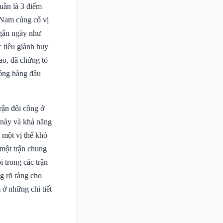
uần là 3 điểm
 Nam củng cố vị
 ngắn ngày như
 tiêu giành huy
ao, đã chứng tỏ
bóng hàng đầu
rận đôi công ở
á này và khả năng
 một vị thế khó
 một trận chung
 trong các trận
g rõ ràng cho
 ở những chi tiết