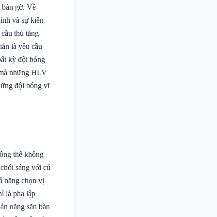
m bàn gỡ. Về
ỉnh và sự kiên
 cầu thủ tăng
iản là yêu cầu
bất kỳ đội bóng
ất mà những HLV
hững đội bóng vĩ
hông thể không
 chói sáng với cú
ả năng chọn vị
ỉ là pha lập
bản năng săn bàn