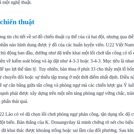
 một nghệ thuật.
 chiến thuật
g tin chi tiết về sơ đồ chiến thuật cụ thể của cả hai đội, nhưng qua diễ
 phần nào hình dung được ý đồ của các huấn luyện viên. U22 Việt Nam,
chủ động ban đầu, dường như đã triển khai một lối chơi tấn công có tổ 
iên về kiểm soát bóng và áp đặt như 4-3-3 hoặc 3-4-3. Mục tiêu là nha
ể tạo lợi thế tâm lý. Tuy nhiên, bàn thua ở phút 33 cho thấy một lỗ hổ
 chuyển đổi hoặc sự thiếu tập trung ở một thời điểm nhất định. Điều n
ề sự cân bằng giữa tấn công và phòng ngự mà các chiến lược gia Ý lu
ạnh phải được xây dựng trên một nền tảng phòng ngự vững chắc, tránh
 phấn thái quá.
22 Lào có vẻ đã chọn lối chơi phòng ngự phản công, tận dụng tốc độ c
 đột biến. Bàn thắng của K. Douangvilay là minh chứng rõ nét cho hiệu
ọ đã khai thác được khoảng trống hoặc sai lầm của đối phương. Sau khi 