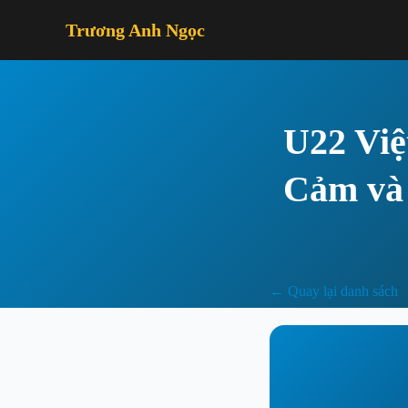
Trương Anh Ngọc
U22 Việ
Cảm và 
← Quay lại danh sách