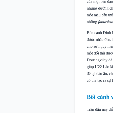
của một tiền đạ
những đường chu
một mẫu cầu thủ 
những
fantasist
Bên cạnh Đình B
được nhắc đến. 
cho sự nguy hiể
một đối thủ được
Douangvilay đã 
giúp U22 Lào lấy
để lại dấu ấn, 
có thể tạo ra sự
Bối cảnh 
Trận đấu này di