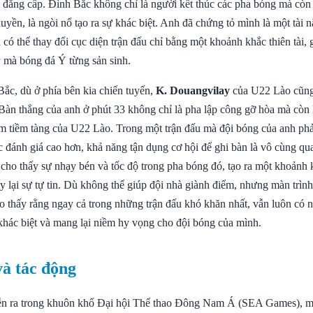
o đẳng cấp. Đình Bắc không chỉ là người kết thúc các pha bóng mà còn
yền, là ngòi nổ tạo ra sự khác biệt. Anh đã chứng tỏ mình là một tài 
có thể thay đổi cục diện trận đấu chỉ bằng một khoảnh khắc thiên tài,
a
mà bóng đá Ý từng sản sinh.
ắc, dù ở phía bên kia chiến tuyến,
K. Douangvilay
của U22 Lào cũn
Bàn thắng của anh ở phút 33 không chỉ là pha lập công gỡ hòa mà còn
m tiềm tàng của U22 Lào. Trong một trận đấu mà đội bóng của anh phả
 đánh giá cao hơn, khả năng tận dụng cơ hội để ghi bàn là vô cùng qu
cho thấy sự nhạy bén và tốc độ trong pha bóng đó, tạo ra một khoảnh
 lại sự tự tin. Dù không thể giúp đội nhà giành điểm, nhưng màn trình
cho thấy rằng ngay cả trong những trận đấu khó khăn nhất, vẫn luôn có
 khác biệt và mang lại niềm hy vọng cho đội bóng của mình.
và tác động
ễn ra trong khuôn khổ Đại hội Thể thao Đông Nam Á (SEA Games), m