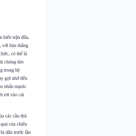
n biến trận đấu,
 với bàn thắng
chức, có thể là
nh chóng tìm
ng trong hệ
ày gợi nhớ đến
ôn nhấn mạnh:
 rơi vào cái
ủa các cầu thủ
 quả của chiến
bị dẫn trước lần