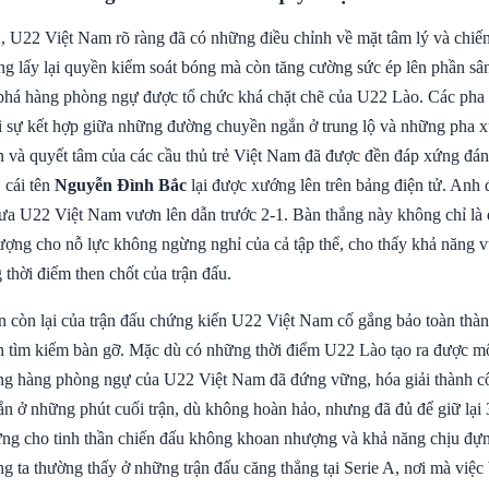
, U22 Việt Nam rõ ràng đã có những điều chỉnh về mặt tâm lý và chiến
ng lấy lại quyền kiểm soát bóng mà còn tăng cường sức ép lên phần sâ
phá hàng phòng ngự được tổ chức khá chặt chẽ của U22 Lào. Các pha 
i sự kết hợp giữa những đường chuyền ngắn ở trung lộ và những pha x
n và quyết tâm của các cầu thủ trẻ Việt Nam đã được đền đáp xứng đán
 cái tên
Nguyễn Đình Bắc
lại được xướng lên trên bảng điện tử. Anh 
ưa U22 Việt Nam vươn lên dẫn trước 2-1. Bàn thắng này không chỉ là 
tượng cho nỗ lực không ngừng nghỉ của cả tập thể, cho thấy khả năng 
 thời điểm then chốt của trận đấu.
n còn lại của trận đấu chứng kiến U22 Việt Nam cố gắng bảo toàn thàn
 tìm kiếm bàn gỡ. Mặc dù có những thời điểm U22 Lào tạo ra được mộ
g hàng phòng ngự của U22 Việt Nam đã đứng vững, hóa giải thành c
ắn ở những phút cuối trận, dù không hoàn hảo, nhưng đã đủ để giữ lại 
ng cho tinh thần chiến đấu không khoan nhượng và khả năng chịu đựn
g ta thường thấy ở những trận đấu căng thẳng tại Serie A, nơi mà việc 