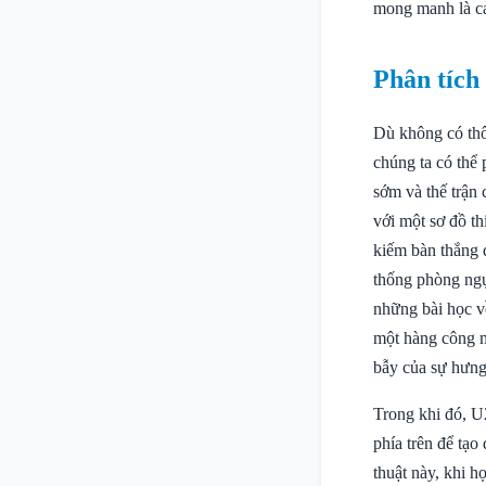
mong manh là cả
Phân tích
Dù không có thôn
chúng ta có thể
sớm và thế trận 
với một sơ đồ th
kiếm bàn thắng đ
thống phòng ngự
những bài học v
một hàng công m
bẫy của sự hưng
Trong khi đó, U
phía trên để tạo
thuật này, khi h