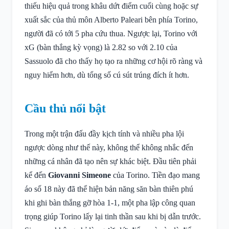
thiếu hiệu quả trong khâu dứt điểm cuối cùng hoặc sự
xuất sắc của thủ môn Alberto Paleari bên phía Torino,
người đã có tới 5 pha cứu thua. Ngược lại, Torino với
xG (bàn thắng kỳ vọng) là 2.82 so với 2.10 của
Sassuolo đã cho thấy họ tạo ra những cơ hội rõ ràng và
nguy hiểm hơn, dù tổng số cú sút trúng đích ít hơn.
Cầu thủ nổi bật
Trong một trận đấu đầy kịch tính và nhiều pha lội
ngược dòng như thế này, không thể không nhắc đến
những cá nhân đã tạo nên sự khác biệt. Đầu tiên phải
kể đến
Giovanni Simeone
của Torino. Tiền đạo mang
áo số 18 này đã thể hiện bản năng săn bàn thiên phú
khi ghi bàn thắng gỡ hòa 1-1, một pha lập công quan
trọng giúp Torino lấy lại tinh thần sau khi bị dẫn trước.