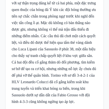
với sự thận trọng đáng kể từ cả hai phía, một đặc trưng
quen thuộc của bóng đá Ý khi các đội bóng thường ưu
tiên sự chắc chắn trong phòng ngự trước khi nghĩ đến
việc tấn công ồ ạt. Mặc dù không có bàn thắng nào
được ghi, nhưng không vì thế mà trận đấu thiếu đi
những điểm nhấn. Các cầu thủ đã chơi một cách quyết
liệt, và điều đó được thể hiện qua tấm thẻ vàng dành
cho Luca Lipani của Sassuolo ở phút 38, một dấu hiệu
cho thấy sự tranh chấp quyết liệt ở khu vực giữa sân.
Cả hai đội đều cố gắng thăm dò đối phương, tìm kiếm
sơ hở để tạo ra cơ hội, nhưng những nỗ lực ấy chưa đủ
để phá vỡ thế quân bình. Torino với sơ đồ 3-4-2-1 của
HLV Leonardo Colucci đã cố gắng kiểm soát khu
trung tuyến và triển khai bóng ra biên, trong khi
Sassuolo dưới sự dẫn dắt của Fabio Grosso với đội
hình 4-3-3 cũng không ngừng tạo áp lực.