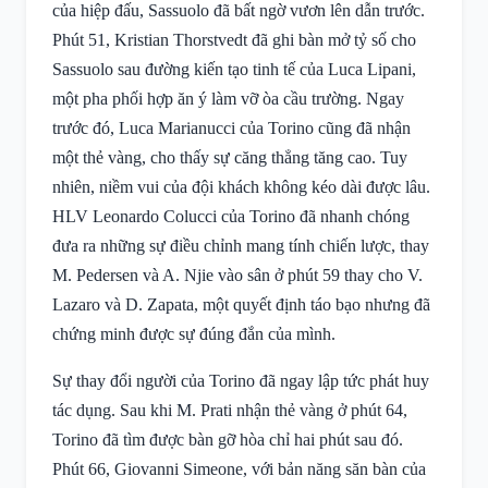
của hiệp đấu, Sassuolo đã bất ngờ vươn lên dẫn trước.
Phút 51, Kristian Thorstvedt đã ghi bàn mở tỷ số cho
Sassuolo sau đường kiến tạo tinh tế của Luca Lipani,
một pha phối hợp ăn ý làm vỡ òa cầu trường. Ngay
trước đó, Luca Marianucci của Torino cũng đã nhận
một thẻ vàng, cho thấy sự căng thẳng tăng cao. Tuy
nhiên, niềm vui của đội khách không kéo dài được lâu.
HLV Leonardo Colucci của Torino đã nhanh chóng
đưa ra những sự điều chỉnh mang tính chiến lược, thay
M. Pedersen và A. Njie vào sân ở phút 59 thay cho V.
Lazaro và D. Zapata, một quyết định táo bạo nhưng đã
chứng minh được sự đúng đắn của mình.
Sự thay đổi người của Torino đã ngay lập tức phát huy
tác dụng. Sau khi M. Prati nhận thẻ vàng ở phút 64,
Torino đã tìm được bàn gỡ hòa chỉ hai phút sau đó.
Phút 66, Giovanni Simeone, với bản năng săn bàn của