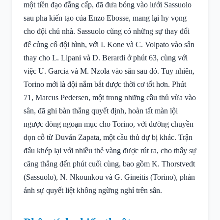
một tiền đạo đẳng cấp, đã đưa bóng vào lưới Sassuolo
sau pha kiến tạo của Enzo Ebosse, mang lại hy vọng
cho đội chủ nhà. Sassuolo cũng có những sự thay đổi
để củng cố đội hình, với I. Kone và C. Volpato vào sân
thay cho L. Lipani và D. Berardi ở phút 63, cùng với
việc U. Garcia và M. Nzola vào sân sau đó. Tuy nhiên,
Torino mới là đội nắm bắt được thời cơ tốt hơn. Phút
71, Marcus Pedersen, một trong những cầu thủ vừa vào
sân, đã ghi bàn thắng quyết định, hoàn tất màn lội
ngược dòng ngoạn mục cho Torino, với đường chuyền
dọn cỗ từ Duván Zapata, một cầu thủ dự bị khác. Trận
đấu khép lại với nhiều thẻ vàng được rút ra, cho thấy sự
căng thẳng đến phút cuối cùng, bao gồm K. Thorstvedt
(Sassuolo), N. Nkounkou và G. Gineitis (Torino), phản
ánh sự quyết liệt không ngừng nghỉ trên sân.