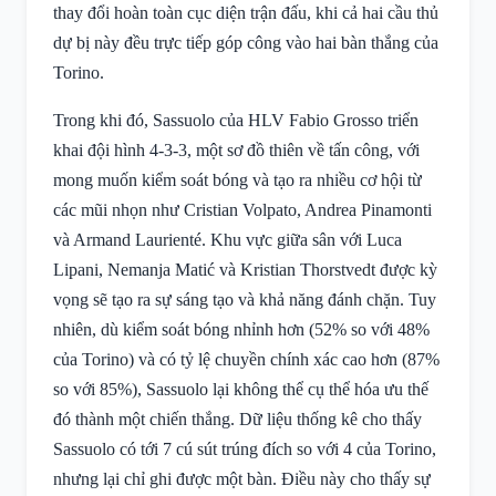
thay đổi hoàn toàn cục diện trận đấu, khi cả hai cầu thủ
dự bị này đều trực tiếp góp công vào hai bàn thắng của
Torino.
Trong khi đó, Sassuolo của HLV Fabio Grosso triển
khai đội hình 4-3-3, một sơ đồ thiên về tấn công, với
mong muốn kiểm soát bóng và tạo ra nhiều cơ hội từ
các mũi nhọn như Cristian Volpato, Andrea Pinamonti
và Armand Laurienté. Khu vực giữa sân với Luca
Lipani, Nemanja Matić và Kristian Thorstvedt được kỳ
vọng sẽ tạo ra sự sáng tạo và khả năng đánh chặn. Tuy
nhiên, dù kiểm soát bóng nhỉnh hơn (52% so với 48%
của Torino) và có tỷ lệ chuyền chính xác cao hơn (87%
so với 85%), Sassuolo lại không thể cụ thể hóa ưu thế
đó thành một chiến thắng. Dữ liệu thống kê cho thấy
Sassuolo có tới 7 cú sút trúng đích so với 4 của Torino,
nhưng lại chỉ ghi được một bàn. Điều này cho thấy sự