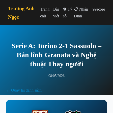
Trương Anh
Trang
Bài
⚽ Tỷ
📋 Nhận
99score
chủ
viết
số
Định
Ngọc
Serie A: Torino 2-1 Sassuolo –
Bản lĩnh Granata và Nghệ
thuật Thay người
08/05/2026
← Quay lại danh sách