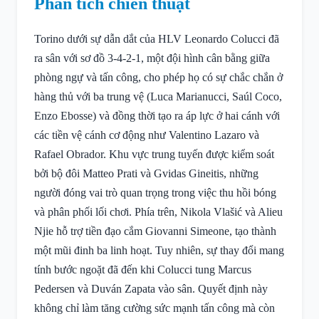
Phân tích chiến thuật
Torino dưới sự dẫn dắt của HLV Leonardo Colucci đã
ra sân với sơ đồ 3-4-2-1, một đội hình cân bằng giữa
phòng ngự và tấn công, cho phép họ có sự chắc chắn ở
hàng thủ với ba trung vệ (Luca Marianucci, Saúl Coco,
Enzo Ebosse) và đồng thời tạo ra áp lực ở hai cánh với
các tiền vệ cánh cơ động như Valentino Lazaro và
Rafael Obrador. Khu vực trung tuyến được kiểm soát
bởi bộ đôi Matteo Prati và Gvidas Gineitis, những
người đóng vai trò quan trọng trong việc thu hồi bóng
và phân phối lối chơi. Phía trên, Nikola Vlašić và Alieu
Njie hỗ trợ tiền đạo cắm Giovanni Simeone, tạo thành
một mũi đinh ba linh hoạt. Tuy nhiên, sự thay đổi mang
tính bước ngoặt đã đến khi Colucci tung Marcus
Pedersen và Duván Zapata vào sân. Quyết định này
không chỉ làm tăng cường sức mạnh tấn công mà còn