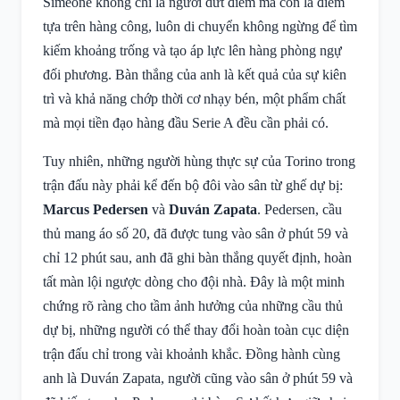
Simeone không chỉ là người dứt điểm mà còn là điểm
tựa trên hàng công, luôn di chuyển không ngừng để tìm
kiếm khoảng trống và tạo áp lực lên hàng phòng ngự
đối phương. Bàn thắng của anh là kết quả của sự kiên
trì và khả năng chớp thời cơ nhạy bén, một phẩm chất
mà mọi tiền đạo hàng đầu Serie A đều cần phải có.
Tuy nhiên, những người hùng thực sự của Torino trong
trận đấu này phải kể đến bộ đôi vào sân từ ghế dự bị:
Marcus Pedersen
và
Duván Zapata
. Pedersen, cầu
thủ mang áo số 20, đã được tung vào sân ở phút 59 và
chỉ 12 phút sau, anh đã ghi bàn thắng quyết định, hoàn
tất màn lội ngược dòng cho đội nhà. Đây là một minh
chứng rõ ràng cho tầm ảnh hưởng của những cầu thủ
dự bị, những người có thể thay đổi hoàn toàn cục diện
trận đấu chỉ trong vài khoảnh khắc. Đồng hành cùng
anh là Duván Zapata, người cũng vào sân ở phút 59 và