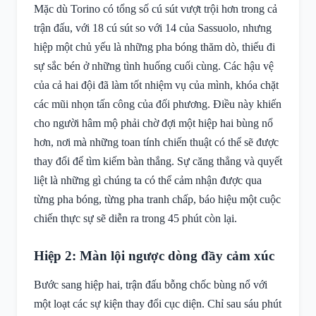
Mặc dù Torino có tổng số cú sút vượt trội hơn trong cả
trận đấu, với 18 cú sút so với 14 của Sassuolo, nhưng
hiệp một chủ yếu là những pha bóng thăm dò, thiếu đi
sự sắc bén ở những tình huống cuối cùng. Các hậu vệ
của cả hai đội đã làm tốt nhiệm vụ của mình, khóa chặt
các mũi nhọn tấn công của đối phương. Điều này khiến
cho người hâm mộ phải chờ đợi một hiệp hai bùng nổ
hơn, nơi mà những toan tính chiến thuật có thể sẽ được
thay đổi để tìm kiếm bàn thắng. Sự căng thẳng và quyết
liệt là những gì chúng ta có thể cảm nhận được qua
từng pha bóng, từng pha tranh chấp, báo hiệu một cuộc
chiến thực sự sẽ diễn ra trong 45 phút còn lại.
Hiệp 2: Màn lội ngược dòng đầy cảm xúc
Bước sang hiệp hai, trận đấu bỗng chốc bùng nổ với
một loạt các sự kiện thay đổi cục diện. Chỉ sau sáu phút