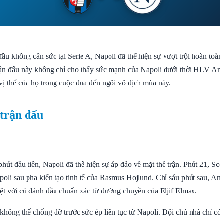
ầu không cân sức tại Serie A, Napoli đã thể hiện sự vượt trội hoàn toà
Trận đấu này không chỉ cho thấy sức mạnh của Napoli dưới thời HLV A
vị thế của họ trong cuộc đua đến ngôi vô địch mùa này.
 trận đấu
hút đầu tiên, Napoli đã thể hiện sự áp đảo về mặt thế trận. Phút 21, 
poli sau pha kiến tạo tinh tế của Rasmus Hojlund. Chỉ sáu phút sau, 
iệt với cú đánh đầu chuẩn xác từ đường chuyền của Eljif Elmas.
hông thể chống đỡ trước sức ép liên tục từ Napoli. Đội chủ nhà chỉ có