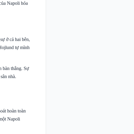
của Napoli hóa
sự ở cả hai bên,
Hojlund tự mình
h bàn thắng. Sự
 sân nhà.
oát hoàn toàn
 một Napoli