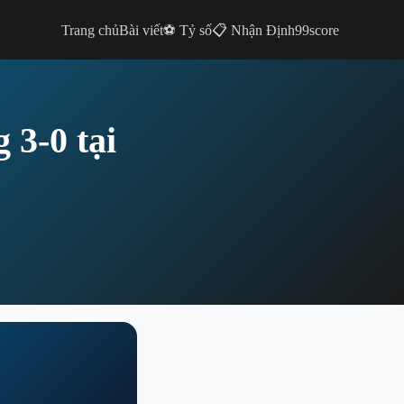
Trang chủ
Bài viết
⚽ Tỷ số
📋 Nhận Định
99score
 3-0 tại