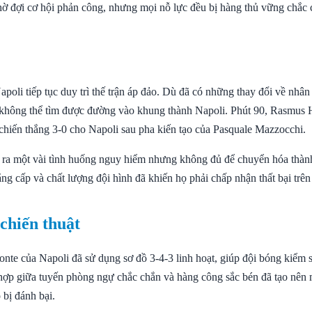
ờ đợi cơ hội phản công, nhưng mọi nỗ lực đều bị hàng thủ vững chắc 
apoli tiếp tục duy trì thế trận áp đảo. Dù đã có những thay đổi về nhân 
không thể tìm được đường vào khung thành Napoli. Phút 90, Rasmus 
 chiến thắng 3-0 cho Napoli sau pha kiến tạo của Pasquale Mazzocchi.
o ra một vài tình huống nguy hiểm nhưng không đủ để chuyển hóa thàn
ng cấp và chất lượng đội hình đã khiến họ phải chấp nhận thất bại trên
 chiến thuật
te của Napoli đã sử dụng sơ đồ 3-4-3 linh hoạt, giúp đội bóng kiểm s
t hợp giữa tuyến phòng ngự chắc chắn và hàng công sắc bén đã tạo nên
bị đánh bại.