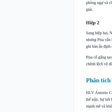
phòng ngự và ch
giải.
Hiệp 2
Sang hiệp hai, N
nhưng Pisa vẫn 
ghi bàn ấn định
Pisa cố gắng tạ
chênh lệch về đẳ
Phân tích
HLV Antonio Con
thế trận. Sự kế
mạnh mẽ và khó 