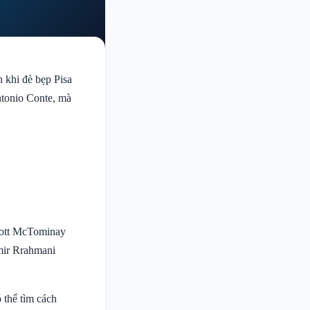
n khi đè bẹp Pisa
ntonio Conte, mà
Scott McTominay
Amir Rrahmani
 thể tìm cách