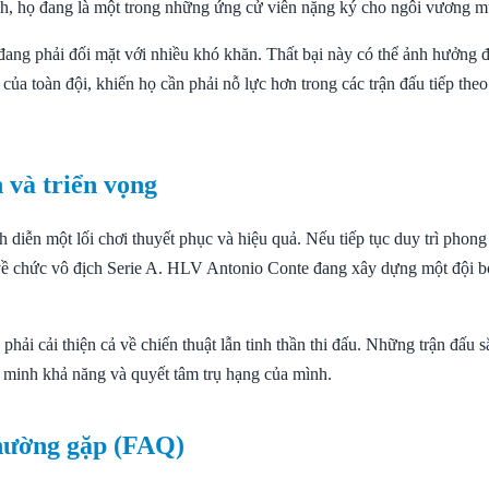
h, họ đang là một trong những ứng cử viên nặng ký cho ngôi vương mù
đang phải đối mặt với nhiều khó khăn. Thất bại này có thể ảnh hưởng 
 của toàn đội, khiến họ cần phải nỗ lực hơn trong các trận đấu tiếp the
 và triển vọng
h diễn một lối chơi thuyết phục và hiệu quả. Nếu tiếp tục duy trì phon
về chức vô địch Serie A. HLV Antonio Conte đang xây dựng một đội b
phải cải thiện cả về chiến thuật lẫn tinh thần thi đấu. Những trận đấu sắ
 minh khả năng và quyết tâm trụ hạng của mình.
hường gặp (FAQ)