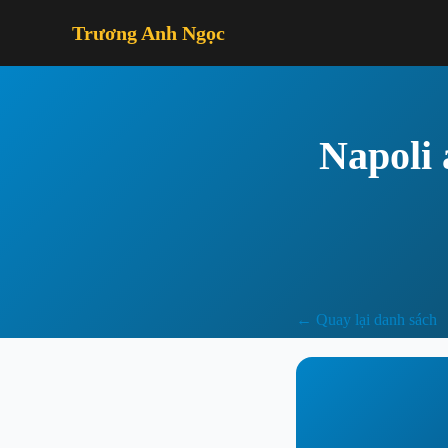
Trương Anh Ngọc
Napoli 
← Quay lại danh sách