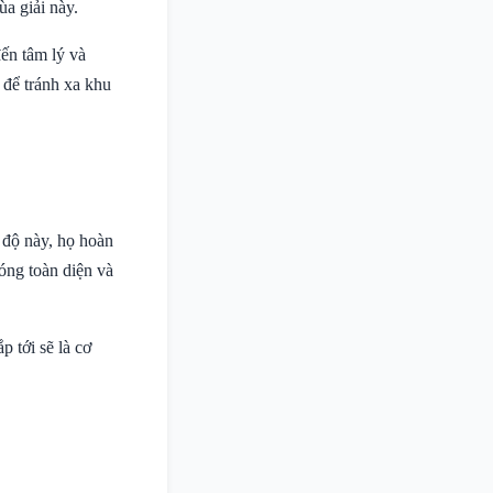
a giải này.
đến tâm lý và
o để tránh xa khu
g độ này, họ hoàn
óng toàn diện và
p tới sẽ là cơ