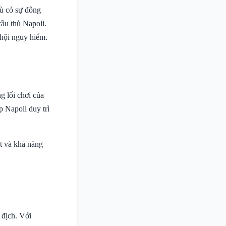
Dù có sự đông
cầu thủ Napoli.
 hội nguy hiểm.
g lối chơi của
 Napoli duy trì
t và khả năng
 địch. Với