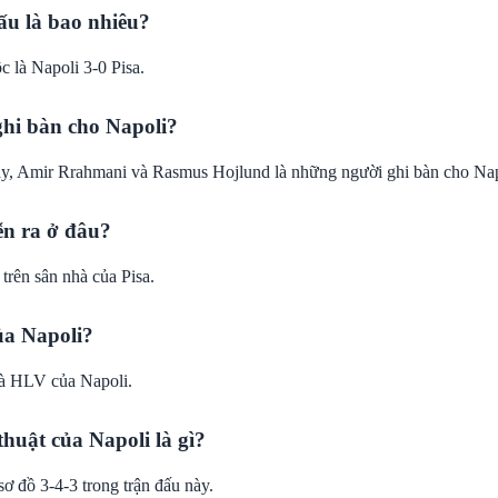
ấu là bao nhiêu?
 là Napoli 3-0 Pisa.
ghi bàn cho Napoli?
y, Amir Rrahmani và Rasmus Hojlund là những người ghi bàn cho Nap
ễn ra ở đâu?
 trên sân nhà của Pisa.
ủa Napoli?
là HLV của Napoli.
thuật của Napoli là gì?
ơ đồ 3-4-3 trong trận đấu này.