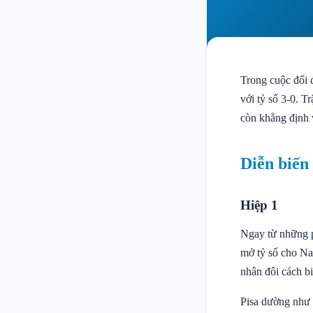
Trong cuộc đối đ
với tỷ số 3-0. 
còn khẳng định 
Diễn biến
Hiệp 1
Ngay từ những p
mở tỷ số cho Na
nhân đôi cách b
Pisa dường như k