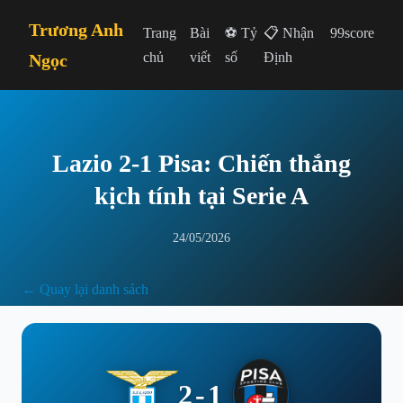
Trương Anh
Trang
Bài
⚽ Tỷ
📋 Nhận
99score
chủ
viết
số
Định
Ngọc
Lazio 2-1 Pisa: Chiến thắng
kịch tính tại Serie A
24/05/2026
← Quay lại danh sách
2-1