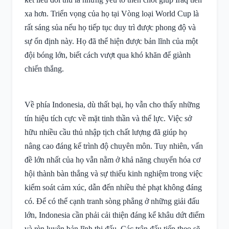
xa hơn. Triển vọng của họ tại Vòng loại World Cup là
rất sáng sủa nếu họ tiếp tục duy trì được phong độ và
sự ổn định này. Họ đã thể hiện được bản lĩnh của một
đội bóng lớn, biết cách vượt qua khó khăn để giành
chiến thắng.
Về phía Indonesia, dù thất bại, họ vẫn cho thấy những
tín hiệu tích cực về mặt tinh thần và thể lực. Việc sở
hữu nhiều cầu thủ nhập tịch chất lượng đã giúp họ
nâng cao đáng kể trình độ chuyên môn. Tuy nhiên, vấn
đề lớn nhất của họ vẫn nằm ở khả năng chuyển hóa cơ
hội thành bàn thắng và sự thiếu kinh nghiệm trong việc
kiểm soát cảm xúc, dẫn đến nhiều thẻ phạt không đáng
có. Để có thể cạnh tranh sòng phẳng ở những giải đấu
lớn, Indonesia cần phải cải thiện đáng kể khâu dứt điểm
và rèn luyện bản lĩnh thi đấu. Các trận đấu tiếp theo sẽ