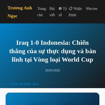
Trương Anh
Trang
Bài
⚽ Tỷ
📋 Nhận
99score
chủ
viết
số
Định
Ngọc
Iraq 1-0 Indonesia: Chiến
thắng của sự thực dụng và bản
lĩnh tại Vòng loại World Cup
20/05/2026
← Quay lại danh sách