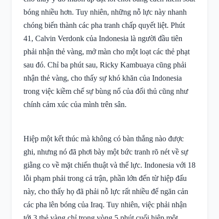
bóng nhiều hơn. Tuy nhiên, những nỗ lực này nhanh
chóng biến thành các pha tranh chấp quyết liệt. Phút
41, Calvin Verdonk của Indonesia là người đầu tiên
phải nhận thẻ vàng, mở màn cho một loạt các thẻ phạt
sau đó. Chỉ ba phút sau, Ricky Kambuaya cũng phải
nhận thẻ vàng, cho thấy sự khó khăn của Indonesia
trong việc kiềm chế sự bùng nổ của đối thủ cũng như
chính cảm xúc của mình trên sân.
Hiệp một kết thúc mà không có bàn thắng nào được
ghi, nhưng nó đã phơi bày một bức tranh rõ nét về sự
giằng co về mặt chiến thuật và thể lực. Indonesia với 18
lỗi phạm phải trong cả trận, phần lớn đến từ hiệp đấu
này, cho thấy họ đã phải nỗ lực rất nhiều để ngăn cản
các pha lên bóng của Iraq. Tuy nhiên, việc phải nhận
tới 3 thẻ vàng chỉ trong vòng 5 phút cuối hiệp một