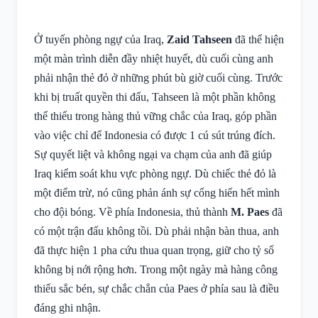
Ở tuyến phòng ngự của Iraq,
Zaid Tahseen
đã thể hiện
một màn trình diễn đầy nhiệt huyết, dù cuối cùng anh
phải nhận thẻ đỏ ở những phút bù giờ cuối cùng. Trước
khi bị truất quyền thi đấu, Tahseen là một phần không
thể thiếu trong hàng thủ vững chắc của Iraq, góp phần
vào việc chỉ để Indonesia có được 1 cú sút trúng đích.
Sự quyết liệt và không ngại va chạm của anh đã giúp
Iraq kiểm soát khu vực phòng ngự. Dù chiếc thẻ đỏ là
một điểm trừ, nó cũng phản ánh sự cống hiến hết mình
cho đội bóng. Về phía Indonesia, thủ thành
M. Paes
đã
có một trận đấu không tồi. Dù phải nhận bàn thua, anh
đã thực hiện 1 pha cứu thua quan trọng, giữ cho tỷ số
không bị nới rộng hơn. Trong một ngày mà hàng công
thiếu sắc bén, sự chắc chắn của Paes ở phía sau là điều
đáng ghi nhận.