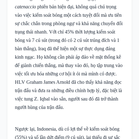
catenaccio
phiên bản hiện đại, không quá chú trọng
vào việc kiểm soát bóng một cách tuyệt đối mà ưu tiên
sự chắc chắn trong phòng ngự và khả năng chuyển đổi
trạng thái nhanh. Với chỉ 45% thời lượng kiểm soát
bóng và 7 cú sút (trong đó có 2 cú sút trúng đích và 1
bàn thắng), Iraq đã thể hiện một sự thực dụng đáng
kinh ngạc. Họ không cần phải áp đảo về mặt thống kê
để giành chiến thắng, mà thay vào đó, họ tập trung vào
việc tối ưu hóa những cơ hội ít ỏi mà mình có được.
HLV Graham James Arnold đã cho thấy khả năng đọc
trận đấu và đưa ra những điều chỉnh hợp lý, đặc biệt là
việc tung Z. Iqbal vào sân, người sau đó đã trở thành
người hùng của trận đấu.
Ngược lại, Indonesia, dù có lợi thế về kiểm soát bóng
(55%) và số lần dứt điểm (9 cú sút), lại thiếu đi sự sắc