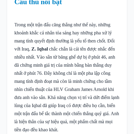
Cầu thủ nổi bật
Trong một trận đấu căng thẳng như thế này, những
khoảnh khắc cá nhân tỏa sáng hay những pha xử lý
mang tính quyết định thường là yếu tố then chốt. Đối
với Iraq,
Z. Iqbal
chắc chắn là cái tên được nhắc đến
nhiều nhất. Vào sân từ băng ghế dự bị ở phút 46, anh
đã chứng minh giá trị của mình bằng bàn thắng duy
nhất ở phút 76. Đây không chỉ là một pha lập công
mang tính định đoạt mà còn là minh chứng cho tầm
nhìn chiến thuật của HLV Graham James Arnold khi
đưa anh vào sân. Khả năng chọn vị trí và dứt điểm lạnh
lùng của Iqbal đã giúp Iraq có được điều họ cần, biến
một trận đấu bế tắc thành một chiến thắng quý giá. Anh
là hiện thân của sự hiệu quả, một phẩm chất mà mọi
tiền đạo đều khao khát.