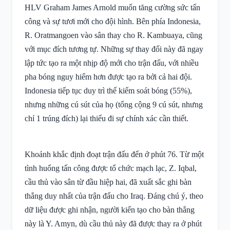
HLV Graham James Arnold muốn tăng cường sức tấn
công và sự tươi mới cho đội hình. Bên phía Indonesia,
R. Oratmangoen vào sân thay cho R. Kambuaya, cũng
với mục đích tương tự. Những sự thay đổi này đã ngay
lập tức tạo ra một nhịp độ mới cho trận đấu, với nhiều
pha bóng nguy hiểm hơn được tạo ra bởi cả hai đội.
Indonesia tiếp tục duy trì thế kiểm soát bóng (55%),
nhưng những cú sút của họ (tổng cộng 9 cú sút, nhưng
chỉ 1 trúng đích) lại thiếu đi sự chính xác cần thiết.
Khoảnh khắc định đoạt trận đấu đến ở phút 76. Từ một
tình huống tấn công được tổ chức mạch lạc, Z. Iqbal,
cầu thủ vào sân từ đầu hiệp hai, đã xuất sắc ghi bàn
thắng duy nhất của trận đấu cho Iraq. Đáng chú ý, theo
dữ liệu được ghi nhận, người kiến tạo cho bàn thắng
này là Y. Amyn, dù cầu thủ này đã được thay ra ở phút