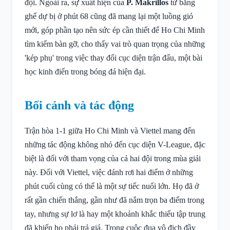
đội. Ngoài ra, sự xuất hiện của
P. Makrillos
từ băng
ghế dự bị ở phút 68 cũng đã mang lại một luồng gió
mới, góp phần tạo nên sức ép cần thiết để Ho Chi Minh
tìm kiếm bàn gỡ, cho thấy vai trò quan trọng của những
'kép phụ' trong việc thay đổi cục diện trận đấu, một bài
học kinh điển trong bóng đá hiện đại.
Bối cảnh và tác động
Trận hòa 1-1 giữa Ho Chi Minh và Viettel mang đến
những tác động không nhỏ đến cục diện V-League, đặc
biệt là đối với tham vọng của cả hai đội trong mùa giải
này. Đối với Viettel, việc đánh rơi hai điểm ở những
phút cuối cùng có thể là một sự tiếc nuối lớn. Họ đã ở
rất gần chiến thắng, gần như đã nắm trọn ba điểm trong
tay, nhưng sự lơ là hay một khoảnh khắc thiếu tập trung
đã khiến họ phải trả giá. Trong cuộc đua vô địch đầy