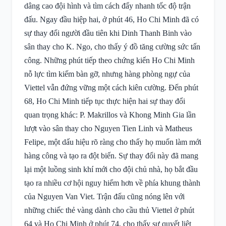
dâng cao đội hình và tìm cách đẩy nhanh tốc độ trận
đấu. Ngay đầu hiệp hai, ở phút 46, Ho Chi Minh đã có
sự thay đổi người đầu tiên khi Dinh Thanh Binh vào
sân thay cho K. Ngo, cho thấy ý đồ tăng cường sức tấn
công. Những phút tiếp theo chứng kiến Ho Chi Minh
nỗ lực tìm kiếm bàn gỡ, nhưng hàng phòng ngự của
Viettel vẫn đứng vững một cách kiên cường. Đến phút
68, Ho Chi Minh tiếp tục thực hiện hai sự thay đổi
quan trọng khác: P. Makrillos và Khong Minh Gia lần
lượt vào sân thay cho Nguyen Tien Linh và Matheus
Felipe, một dấu hiệu rõ ràng cho thấy họ muốn làm mới
hàng công và tạo ra đột biến. Sự thay đổi này đã mang
lại một luồng sinh khí mới cho đội chủ nhà, họ bắt đầu
tạo ra nhiều cơ hội nguy hiểm hơn về phía khung thành
của Nguyen Van Viet. Trận đấu cũng nóng lên với
những chiếc thẻ vàng dành cho cầu thủ Viettel ở phút
64 và Ho Chi Minh ở phút 74, cho thấy sự quyết liệt