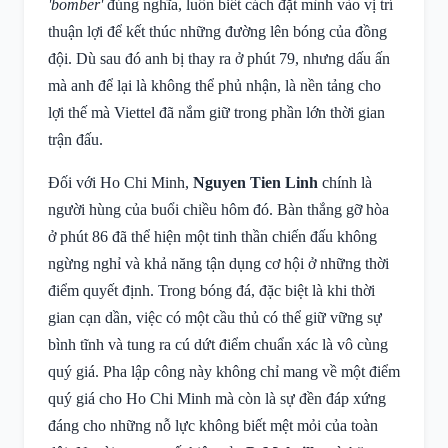
'bomber'
đúng nghĩa, luôn biết cách đặt mình vào vị trí
thuận lợi để kết thúc những đường lên bóng của đồng
đội. Dù sau đó anh bị thay ra ở phút 79, nhưng dấu ấn
mà anh để lại là không thể phủ nhận, là nền tảng cho
lợi thế mà Viettel đã nắm giữ trong phần lớn thời gian
trận đấu.
Đối với Ho Chi Minh,
Nguyen Tien Linh
chính là
người hùng của buổi chiều hôm đó. Bàn thắng gỡ hòa
ở phút 86 đã thể hiện một tinh thần chiến đấu không
ngừng nghỉ và khả năng tận dụng cơ hội ở những thời
điểm quyết định. Trong bóng đá, đặc biệt là khi thời
gian cạn dần, việc có một cầu thủ có thể giữ vững sự
bình tĩnh và tung ra cú dứt điểm chuẩn xác là vô cùng
quý giá. Pha lập công này không chỉ mang về một điểm
quý giá cho Ho Chi Minh mà còn là sự đền đáp xứng
đáng cho những nỗ lực không biết mệt mỏi của toàn