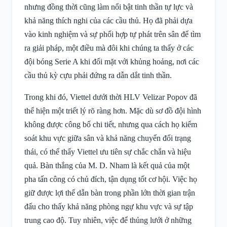
nhưng đồng thời cũng làm nổi bật tinh thần tự lực và
khả năng thích nghi của các cầu thủ. Họ đã phải dựa
vào kinh nghiệm và sự phối hợp tự phát trên sân để tìm
ra giải pháp, một điều mà đôi khi chúng ta thấy ở các
đội bóng Serie A khi đối mặt với khủng hoảng, nơi các
cầu thủ kỳ cựu phải đứng ra dẫn dắt tinh thần.
Trong khi đó, Viettel dưới thời HLV Velizar Popov đã
thể hiện một triết lý rõ ràng hơn. Mặc dù sơ đồ đội hình
không được công bố chi tiết, nhưng qua cách họ kiểm
soát khu vực giữa sân và khả năng chuyển đổi trạng
thái, có thể thấy Viettel ưu tiên sự chắc chắn và hiệu
quả. Bàn thắng của M. D. Nham là kết quả của một
pha tấn công có chủ đích, tận dụng tốt cơ hội. Việc họ
giữ được lợi thế dẫn bàn trong phần lớn thời gian trận
đấu cho thấy khả năng phòng ngự khu vực và sự tập
trung cao độ. Tuy nhiên, việc để thủng lưới ở những