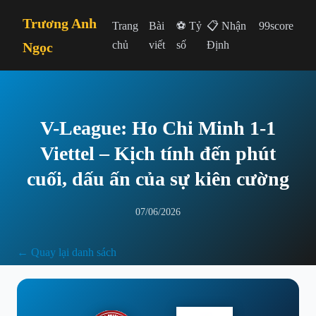
Trương Anh
Trang
Bài
⚽ Tỷ
📋 Nhận
99score
chủ
viết
số
Định
Ngọc
V-League: Ho Chi Minh 1-1
Viettel – Kịch tính đến phút
cuối, dấu ấn của sự kiên cường
07/06/2026
← Quay lại danh sách