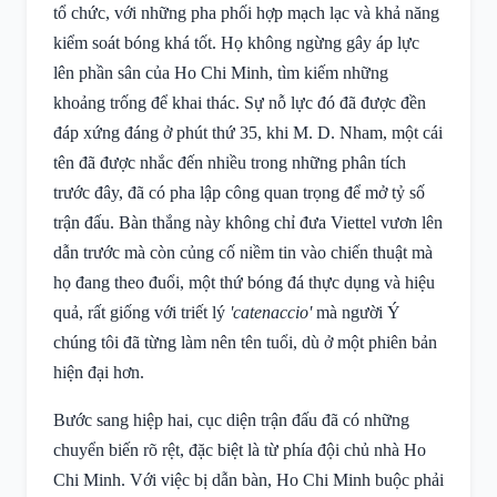
tổ chức, với những pha phối hợp mạch lạc và khả năng
kiểm soát bóng khá tốt. Họ không ngừng gây áp lực
lên phần sân của Ho Chi Minh, tìm kiếm những
khoảng trống để khai thác. Sự nỗ lực đó đã được đền
đáp xứng đáng ở phút thứ 35, khi M. D. Nham, một cái
tên đã được nhắc đến nhiều trong những phân tích
trước đây, đã có pha lập công quan trọng để mở tỷ số
trận đấu. Bàn thắng này không chỉ đưa Viettel vươn lên
dẫn trước mà còn củng cố niềm tin vào chiến thuật mà
họ đang theo đuổi, một thứ bóng đá thực dụng và hiệu
quả, rất giống với triết lý
'catenaccio'
mà người Ý
chúng tôi đã từng làm nên tên tuổi, dù ở một phiên bản
hiện đại hơn.
Bước sang hiệp hai, cục diện trận đấu đã có những
chuyển biến rõ rệt, đặc biệt là từ phía đội chủ nhà Ho
Chi Minh. Với việc bị dẫn bàn, Ho Chi Minh buộc phải