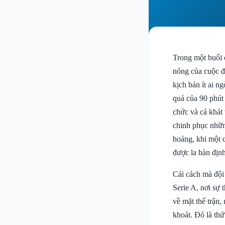
Trong một buổi
nóng của cuộc 
kịch bản ít ai n
quả của 90 phút 
chức và cả khát
chinh phục nhữn
hoảng, khi một c
được la bàn địn
Cái cách mà đội
Serie A, nơi sự
về mặt thế trận,
khoát. Đó là th