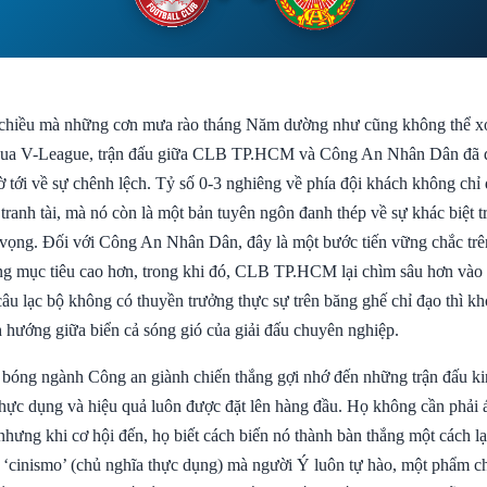
 chiều mà những cơn mưa rào tháng Năm dường như cũng không thể x
đua V-League, trận đấu giữa CLB TP.HCM và Công An Nhân Dân đã di
gờ tới về sự chênh lệch. Tỷ số 0-3 nghiêng về phía đội khách không chỉ 
tranh tài, mà nó còn là một bản tuyên ngôn đanh thép về sự khác biệt tro
 vọng. Đối với Công An Nhân Dân, đây là một bước tiến vững chắc trê
g mục tiêu cao hơn, trong khi đó, CLB TP.HCM lại chìm sâu hơn vào
âu lạc bộ không có thuyền trưởng thực sự trên băng ghế chỉ đạo thì kh
h hướng giữa biển cả sóng gió của giải đấu chuyên nghiệp.
 bóng ngành Công an giành chiến thắng gợi nhớ đến những trận đấu ki
 thực dụng và hiệu quả luôn được đặt lên hàng đầu. Họ không cần phải 
 nhưng khi cơ hội đến, họ biết cách biến nó thành bàn thắng một cách l
ứ ‘cinismo’ (chủ nghĩa thực dụng) mà người Ý luôn tự hào, một phẩm 