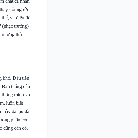
m chất cá nhân,
 thay đổi người
thể, và điều đó
' (nhạc trưởng)
ới những thử
g khó. Đầu tiên
. Bàn thắng của
n thông minh và
m, luôn biết
m này đã tạo đà
 trong phần còn
ào cũng cần có.