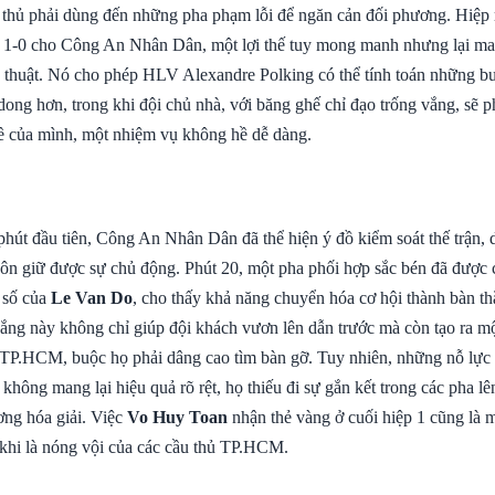
u thủ phải dùng đến những pha phạm lỗi để ngăn cản đối phương. Hiệp 
ớc 1-0 cho Công An Nhân Dân, một lợi thế tuy mong manh nhưng lại ma
n thuật. Nó cho phép HLV Alexandre Polking có thể tính toán những bướ
ong hơn, trong khi đội chủ nhà, với băng ghế chỉ đạo trống vắng, sẽ p
đề của mình, một nhiệm vụ không hề dễ dàng.
hút đầu tiên, Công An Nhân Dân đã thể hiện ý đồ kiểm soát thế trận,
ôn giữ được sự chủ động. Phút 20, một pha phối hợp sắc bén đã được 
 số của
Le Van Do
, cho thấy khả năng chuyển hóa cơ hội thành bàn t
hắng này không chỉ giúp đội khách vươn lên dẫn trước mà còn tạo ra mộ
 TP.HCM, buộc họ phải dâng cao tìm bàn gỡ. Tuy nhiên, những nỗ lực 
 không mang lại hiệu quả rõ rệt, họ thiếu đi sự gắn kết trong các pha l
ơng hóa giải. Việc
Vo Huy Toan
nhận thẻ vàng ở cuối hiệp 1 cũng là 
i khi là nóng vội của các cầu thủ TP.HCM.