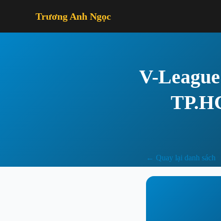
Trương Anh Ngọc
V-League
TP.HC
← Quay lại danh sách