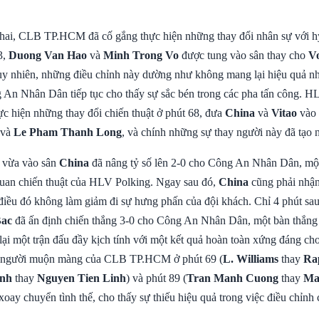
hai, CLB TP.HCM đã cố gắng thực hiện những thay đổi nhân sự với hy
3,
Duong Van Hao
và
Minh Trong Vo
được tung vào sân thay cho
V
uy nhiên, những điều chỉnh này dường như không mang lại hiệu quả n
 An Nhân Dân tiếp tục cho thấy sự sắc bén trong các pha tấn công. 
ực hiện những thay đổi chiến thuật ở phút 68, đưa
China
và
Vitao
vào 
và
Le Pham Thanh Long
, và chính những sự thay người này đã tạo 
ủ vừa vào sân
China
đã nâng tỷ số lên 2-0 cho Công An Nhân Dân, mộ
uan chiến thuật của HLV Polking. Ngay sau đó,
China
cũng phải nhận
điều đó không làm giảm đi sự hưng phấn của đội khách. Chỉ 4 phút sau
Bac
đã ấn định chiến thắng 3-0 cho Công An Nhân Dân, một bàn thắng 
lại một trận đấu đầy kịch tính với một kết quả hoàn toàn xứng đáng ch
 người muộn màng của CLB TP.HCM ở phút 69 (
L. Williams
thay
Ra
inh
thay
Nguyen Tien Linh
) và phút 89 (
Tran Manh Cuong
thay
Ma
oay chuyển tình thế, cho thấy sự thiếu hiệu quả trong việc điều chỉnh 