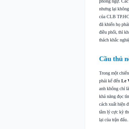
phòng ngự. Các
nhưng lại không 
của CLB TP.HCM 
đã khiến họ phải
điều phối, thì k
thách khắc nghi
Cầu thủ n
Trong một chiến 
phải kể đến
Le 
anh không chỉ l
khả năng đọc tì
cách xuất hiện 
tâm lý cực kỳ th
lại của trận đấu