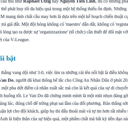
 cầu thủ như
Raphael Utzig
hay
Nguyen Tien Linh
, dù có những phẩ
thể phát huy tối đa hiệu quả trong một hệ thống thiếu ổn định. Những
mang tính chất cầu may hơn là dựa trên một kế hoạch chiến thuật cụ 
 trả giá đắt. Một đội bóng không có 'maestro' dẫn dắt, không có 'regista
hó lòng tạo ra được sự 'organizzazione' (tổ chức) cần thiết để đối mặt v
ệt của V-League.
ổi bật
thắng vang dội như 3-0, việc tìm ra những cái tên nổi bật là điều khôn
Van Do
, người đã khai thông bế tắc cho Công An Nhân Dân ở phút 20
à một pha dứt điểm cá nhân xuất sắc mà còn là kết quả của sự di chuyể
nh huống tốt. Le Van Do đã chứng minh mình là một mũi nhọn đáng gờ
đúng lúc, đúng chỗ để trừng phạt sai lầm của đối phương. Bàn thắng sớ
uận lợi cho đội khách, giúp họ thi đấu thoải mái và tự tin hơn rất nhiều
. Anh là hiện thân của sự hiệu quả, một phẩm chất mà bất kỳ tiền đạo n