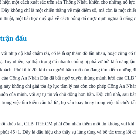
 hiện một cách xuất sắc trên sân Thống Nhất, khiến cho những nỗ lực
. Đây không chỉ là một chiến thắng về mặt điểm số, mà còn là một chiế
ến thuật, một bài học quý giá về cách bóng đá được định nghĩa ở đẳng 
 trận đấu
 với nhịp độ khá chậm rãi, có lẽ là sự thăm dò lẫn nhau, hoặc cũng có t
g. Tuy nhiên, sự thận trọng đó nhanh chóng bị phá vỡ bởi khả năng tận
 khách. Phút thứ 20, khi mà người hâm mộ còn đang tìm kiếm những 
o
của Công An Nhân Dân đã bất ngờ xuyên thủng mảnh lưới của CLB
ng này không chỉ giải tỏa áp lực tâm lý mà còn cho phép Công An Nhân
muốn của mình, với sự tự tin và chủ động hơn hẳn. Đội chủ nhà, sau bà
trong việc tìm kiếm câu trả lời, họ vẫn loay hoay trong việc tổ chức t
một khép lại, CLB TP.HCM phải đón nhận thêm một tin không vui khi
phút 45+1. Đây là dấu hiệu cho thấy sự lúng túng và bế tắc trong lối c