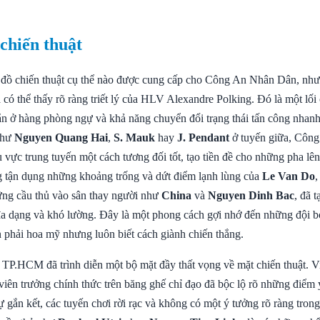
 chiến thuật
đồ chiến thuật cụ thể nào được cung cấp cho Công An Nhân Dân, như
a có thể thấy rõ ràng triết lý của HLV Alexandre Polking. Đó là một lối
ắn ở hàng phòng ngự và khả năng chuyển đổi trạng thái tấn công nhanh
như
Nguyen Quang Hai
,
S. Mauk
hay
J. Pendant
ở tuyến giữa, Côn
 vực trung tuyến một cách tương đối tốt, tạo tiền đề cho những pha lê
 tận dụng những khoảng trống và dứt điểm lạnh lùng của
Le Van Do
,
ng cầu thủ vào sân thay người như
China
và
Nguyen Dinh Bac
, đã 
a dạng và khó lường. Đây là một phong cách gợi nhớ đến những đội 
 phải hoa mỹ nhưng luôn biết cách giành chiến thắng.
TP.HCM đã trình diễn một bộ mặt đầy thất vọng về mặt chiến thuật. V
viên trưởng chính thức trên băng ghế chỉ đạo đã bộc lộ rõ những điểm
ự gắn kết, các tuyến chơi rời rạc và không có một ý tưởng rõ ràng trong