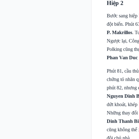
Hiệp 2
Bước sang hiệp 
đột biến. Phút 6
P. Makrillos
. T
Ngược lại, Công
Polking cũng th
Phan Van Duc
Phút 81, cầu th
chứng tỏ nhãn q
phút 82, nhưng 
Nguyen Dinh 
dứt khoát, khép 
Những thay đổi
Dinh Thanh B
cũng không thể x
đội chủ nhà.