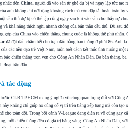
g nhắc đến
China
, người đã vào sân từ ghế dự bị và ngay lập tức tạo 
 của anh không chỉ nới rộng khoảng cách mà còn dập tắt hoàn toàn h
t cầu thủ dự bị có thể lập công ngay sau khi vào sân cho thấy sự chu
 và khả năng thích nghi nhanh chóng của bản thân cầu thủ. Dù sau đó
g góp của China vào chiến thắng chung cuộc là không thể phủ nhận. 
Bac
đã đặt dấu chấm hết cho trận đấu bằng bàn thắng ở phút 86. Anh l
của các tiền đạo trẻ Việt Nam, luôn biết cách kết thúc tình huống một
ảm bảo chiến thắng trọn vẹn cho Công An Nhân Dân. Ba bàn thắng, ba c
h đoạt trận đấu.
và tác động
0 trước CLB TP.HCM mang ý nghĩa vô cùng quan trọng đối với Công
 này không chỉ giúp họ củng cố vị trí trên bảng xếp hạng mà còn tạo r
mẽ cho toàn đội. Trong bối cảnh V-League đang diễn ra vô cùng gay cấ
hạng, mỗi chiến thắng đều có giá trị bằng vàng. Công An Nhân Dân, với