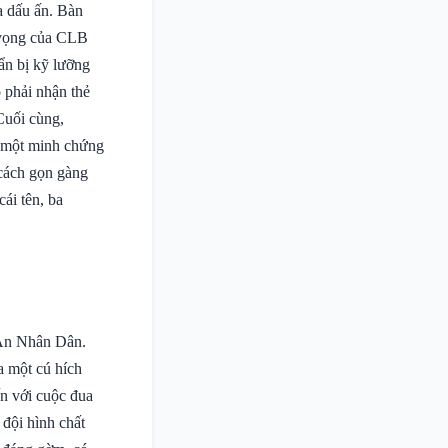
ra dấu ấn. Bàn
y vọng của CLB
ẩn bị kỹ lưỡng
 phải nhận thẻ
Cuối cùng,
à một minh chứng
 cách gọn gàng
ái tên, ba
 An Nhân Dân.
a một cú hích
n với cuộc đua
 đội hình chất