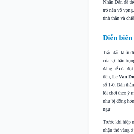
Nhân Dân đã thể
trở nên vô vọng
tinh thần và chi
Diễn biến
Trận đấu khởi đi
của sự thận trọn
đáng nể của đội
tiên,
Le Van D
số 1-0. Bàn thắ
lối chơi theo ý 
như bị động hơn 
ngự.
Trước khi hiệp 
nhận thẻ vàng ở 