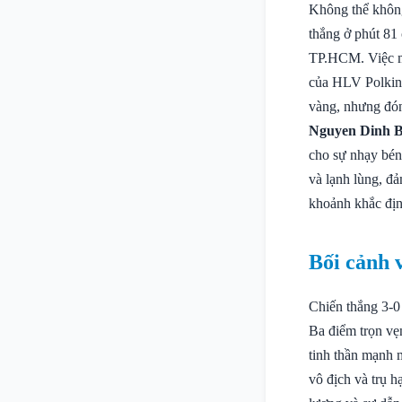
Không thể khôn
thắng ở phút 81
TP.HCM. Việc mộ
của HLV Polking
vàng, nhưng đón
Nguyen Dinh 
cho sự nhạy bén 
và lạnh lùng, đ
khoảnh khắc địn
Bối cảnh 
Chiến thắng 3-
Ba điểm trọn vẹn
tinh thần mạnh 
vô địch và trụ 