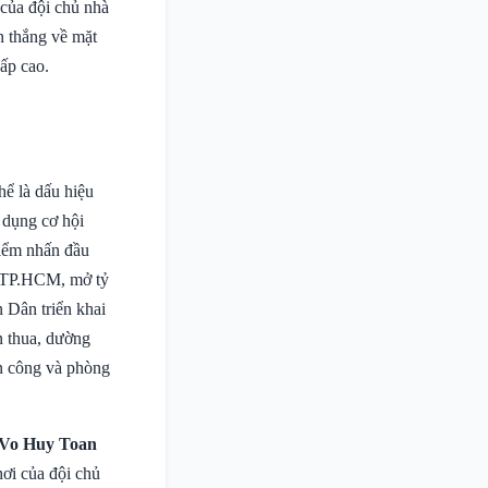
 của đội chủ nhà
n thắng về mặt
cấp cao.
hể là dấu hiệu
 dụng cơ hội
điểm nhấn đầu
 TP.HCM, mở tỷ
 Dân triển khai
n thua, dường
ấn công và phòng
Vo Huy Toan
hơi của đội chủ