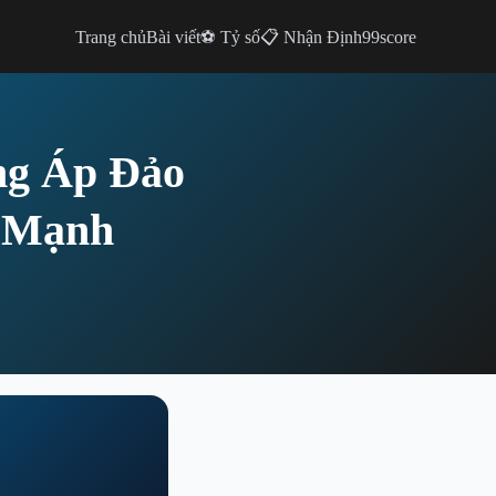
Trang chủ
Bài viết
⚽ Tỷ số
📋 Nhận Định
99score
ng Áp Đảo
c Mạnh