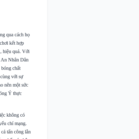
ng qua cách họ
 chơi kết hợp
, hiệu quả. Với
g An Nhân Dân
n bóng chất
 cùng với sự
tạo nên một sức
bóng Ý thực
iệc không có
 yếu chí mạng.
 cả tấn công lẫn