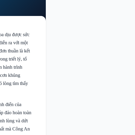
oa dịu được sức
ễn ra với một
đơn thuần là kết
ng triết lý, tổ
n hành trình
 cơn khủng
ó lòng tìm thấy
nh điển của
áp đảo hoàn toàn
ạnh lùng và dứt
chất mà Công An