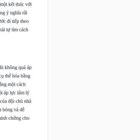
một kết thúc với
ng ý nghĩa rất
c đi tiếp theo
hải tự tìm cách
 dù không quá áp
cụ thể hóa bằng
hắng một cách
t áp lực tâm lý
của đội chủ nhà
ên bóng và dễ
minh chứng cho