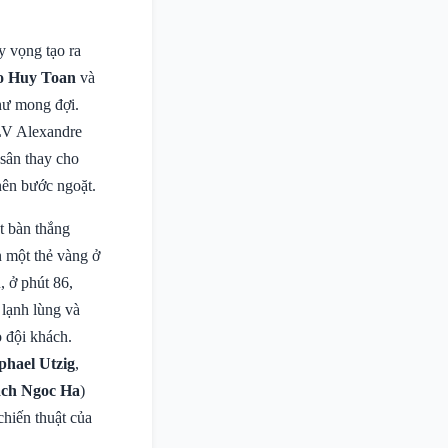
 vọng tạo ra
o Huy Toan
và
hư mong đợi.
HLV Alexandre
sân thay cho
nên bước ngoặt.
t bàn thắng
 một thẻ vàng ở
, ở phút 86,
lạnh lùng và
o đội khách.
phael Utzig
,
ch Ngoc Ha
)
chiến thuật của