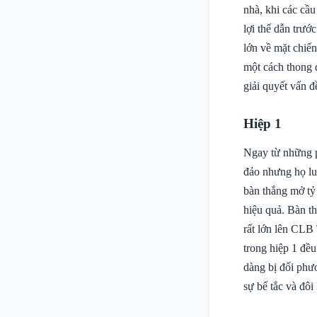
nhà, khi các cầ
lợi thế dẫn trư
lớn về mặt chiế
một cách thong d
giải quyết vấn 
Hiệp 1
Ngay từ những p
đảo nhưng họ lu
bàn thắng mở tỷ
hiệu quả. Bàn t
rất lớn lên CLB
trong hiệp 1 đều
dàng bị đối phư
sự bế tắc và đô