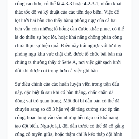
công cao hơn, có thể là 4-3-3 hoặc 4-2-3-1, nhằm khai
thác tốc độ và kỹ thuật của các tiền đạo biên. Việc để
lọt lưới hai bàn cho thấy hàng phòng ngự của cả hai
bên vẫn còn những lỗ hổng cần được khắc phục, có thể
là do thiếu sự bọc lót, hoặc khả năng chống phản công
chưa thực sự hiệu quả. Điều này trái ngược với tư duy
phòng ngự khu vực chặt chẽ, được tổ chức bài bản mà
chúng ta thường thấy ở Serie A, nơi việc giữ sạch lưới
đôi khi được coi trọng hơn cả việc ghi bàn.
Sự điều chỉnh của các huấn luyện viên trong trận đấu
này, đặc biệt là sau khi có bàn thắng, chắc chắn đã
đóng vai trò quan trọng. Một đội bị dẫn bàn có thể đã
chuyển sang sơ đồ 3 hậu vệ để tăng cường sức ép tấn
công, hoặc tung vào sân những tiền đạo có khả năng
tạo đột biến. Ngược lại, đội dẫn trước có thể đã cố gắng
củng cố tuyến giữa, hoặc thậm chí là kéo thấp đội hình