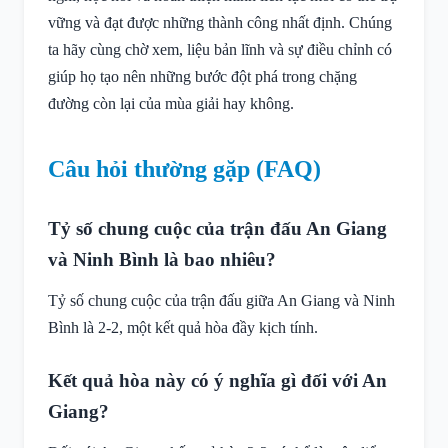
vững và đạt được những thành công nhất định. Chúng
ta hãy cùng chờ xem, liệu bản lĩnh và sự điều chỉnh có
giúp họ tạo nên những bước đột phá trong chặng
đường còn lại của mùa giải hay không.
Câu hỏi thường gặp (FAQ)
Tỷ số chung cuộc của trận đấu An Giang
và Ninh Bình là bao nhiêu?
Tỷ số chung cuộc của trận đấu giữa An Giang và Ninh
Bình là 2-2, một kết quả hòa đầy kịch tính.
Kết quả hòa này có ý nghĩa gì đối với An
Giang?