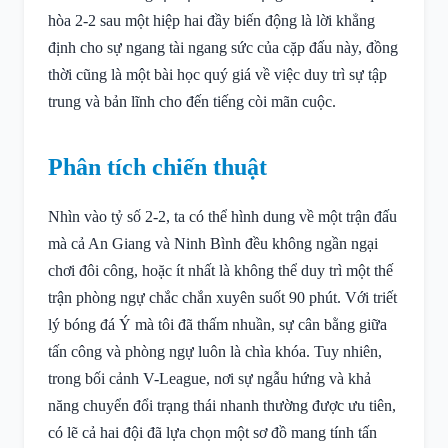
hòa 2-2 sau một hiệp hai đầy biến động là lời khẳng
định cho sự ngang tài ngang sức của cặp đấu này, đồng
thời cũng là một bài học quý giá về việc duy trì sự tập
trung và bản lĩnh cho đến tiếng còi mãn cuộc.
Phân tích chiến thuật
Nhìn vào tỷ số 2-2, ta có thể hình dung về một trận đấu
mà cả An Giang và Ninh Bình đều không ngần ngại
chơi đôi công, hoặc ít nhất là không thể duy trì một thế
trận phòng ngự chắc chắn xuyên suốt 90 phút. Với triết
lý bóng đá Ý mà tôi đã thấm nhuần, sự cân bằng giữa
tấn công và phòng ngự luôn là chìa khóa. Tuy nhiên,
trong bối cảnh V-League, nơi sự ngẫu hứng và khả
năng chuyển đổi trạng thái nhanh thường được ưu tiên,
có lẽ cả hai đội đã lựa chọn một sơ đồ mang tính tấn