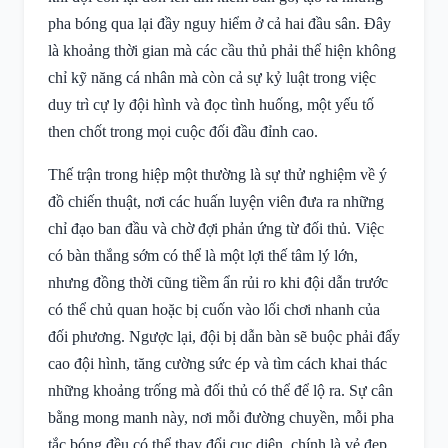
pha bóng qua lại đầy nguy hiểm ở cả hai đầu sân. Đây
là khoảng thời gian mà các cầu thủ phải thể hiện không
chỉ kỹ năng cá nhân mà còn cả sự kỷ luật trong việc
duy trì cự ly đội hình và đọc tình huống, một yếu tố
then chốt trong mọi cuộc đối đầu đỉnh cao.
Thế trận trong hiệp một thường là sự thử nghiệm về ý
đồ chiến thuật, nơi các huấn luyện viên đưa ra những
chỉ đạo ban đầu và chờ đợi phản ứng từ đối thủ. Việc
có bàn thắng sớm có thể là một lợi thế tâm lý lớn,
nhưng đồng thời cũng tiềm ẩn rủi ro khi đội dẫn trước
có thể chủ quan hoặc bị cuốn vào lối chơi nhanh của
đối phương. Ngược lại, đội bị dẫn bàn sẽ buộc phải đẩy
cao đội hình, tăng cường sức ép và tìm cách khai thác
những khoảng trống mà đối thủ có thể để lộ ra. Sự cân
bằng mong manh này, nơi mỗi đường chuyền, mỗi pha
tắc bóng đều có thể thay đổi cục diện, chính là vẻ đẹp