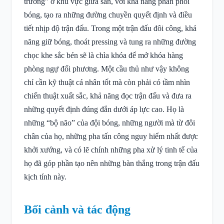
trưởng” ở khu vực giữa sân, với khả năng phân phối
bóng, tạo ra những đường chuyền quyết định và điều
tiết nhịp độ trận đấu. Trong một trận đấu đôi công, khả
năng giữ bóng, thoát pressing và tung ra những đường
chọc khe sắc bén sẽ là chìa khóa để mở khóa hàng
phòng ngự đối phương. Một cầu thủ như vậy không
chỉ cần kỹ thuật cá nhân tốt mà còn phải có tầm nhìn
chiến thuật xuất sắc, khả năng đọc trận đấu và đưa ra
những quyết định đúng đắn dưới áp lực cao. Họ là
những “bộ não” của đội bóng, những người mà từ đôi
chân của họ, những pha tấn công nguy hiểm nhất được
khởi xướng, và có lẽ chính những pha xử lý tinh tế của
họ đã góp phần tạo nên những bàn thắng trong trận đấu
kịch tính này.
Bối cảnh và tác động