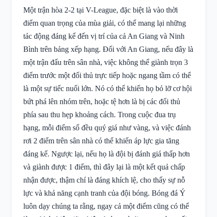
Một trận hòa 2-2 tại V-League, đặc biệt là vào thời
điểm quan trọng của mùa giải, có thể mang lại những
tác động đáng kể đến vị trí của cả An Giang và Ninh
Bình trên bảng xếp hạng. Đối với An Giang, nếu đây là
một trận đấu trên sân nhà, việc không thể giành trọn 3
điểm trước một đối thủ trực tiếp hoặc ngang tầm có thể
là một sự tiếc nuối lớn. Nó có thể khiến họ bỏ lỡ cơ hội
bứt phá lên nhóm trên, hoặc tệ hơn là bị các đối thủ
phía sau thu hẹp khoảng cách. Trong cuộc đua trụ
hạng, mỗi điểm số đều quý giá như vàng, và việc đánh
rơi 2 điểm trên sân nhà có thể khiến áp lực gia tăng
đáng kể. Ngược lại, nếu họ là đội bị đánh giá thấp hơn
và giành được 1 điểm, thì đây lại là một kết quả chấp
nhận được, thậm chí là đáng khích lệ, cho thấy sự nỗ
lực và khả năng cạnh tranh của đội bóng. Bóng đá Ý
luôn dạy chúng ta rằng, ngay cả một điểm cũng có thể