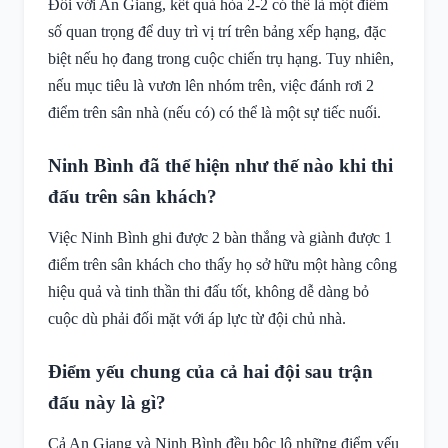
Đối với An Giang, kết quả hòa 2-2 có thể là một điểm
số quan trọng để duy trì vị trí trên bảng xếp hạng, đặc
biệt nếu họ đang trong cuộc chiến trụ hạng. Tuy nhiên,
nếu mục tiêu là vươn lên nhóm trên, việc đánh rơi 2
điểm trên sân nhà (nếu có) có thể là một sự tiếc nuối.
Ninh Bình đã thể hiện như thế nào khi thi
đấu trên sân khách?
Việc Ninh Bình ghi được 2 bàn thắng và giành được 1
điểm trên sân khách cho thấy họ sở hữu một hàng công
hiệu quả và tinh thần thi đấu tốt, không dễ dàng bỏ
cuộc dù phải đối mặt với áp lực từ đội chủ nhà.
Điểm yếu chung của cả hai đội sau trận
đấu này là gì?
Cả An Giang và Ninh Bình đều bộc lộ những điểm yếu