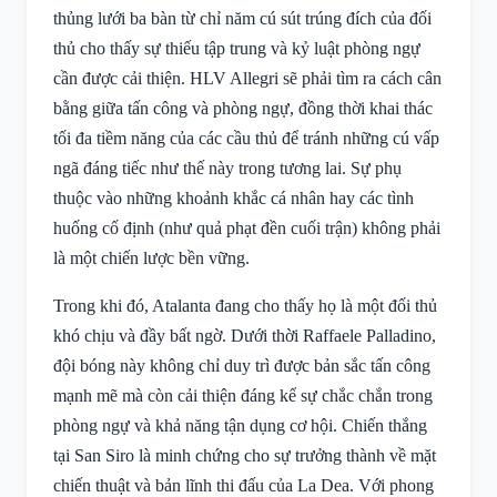
thủng lưới ba bàn từ chỉ năm cú sút trúng đích của đối
thủ cho thấy sự thiếu tập trung và kỷ luật phòng ngự
cần được cải thiện. HLV Allegri sẽ phải tìm ra cách cân
bằng giữa tấn công và phòng ngự, đồng thời khai thác
tối đa tiềm năng của các cầu thủ để tránh những cú vấp
ngã đáng tiếc như thế này trong tương lai. Sự phụ
thuộc vào những khoảnh khắc cá nhân hay các tình
huống cố định (như quả phạt đền cuối trận) không phải
là một chiến lược bền vững.
Trong khi đó, Atalanta đang cho thấy họ là một đối thủ
khó chịu và đầy bất ngờ. Dưới thời Raffaele Palladino,
đội bóng này không chỉ duy trì được bản sắc tấn công
mạnh mẽ mà còn cải thiện đáng kể sự chắc chắn trong
phòng ngự và khả năng tận dụng cơ hội. Chiến thắng
tại San Siro là minh chứng cho sự trưởng thành về mặt
chiến thuật và bản lĩnh thi đấu của La Dea. Với phong