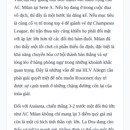
AC Milan tại Serie A. Nếu họ đang ở trong cuộc đua
vô địch, thì đây là một bước lùi đáng kể. Nếu mục tiêu
là củng cố vị trí trong top 4 để giành vé dự Champions
League, thì trận thua này cũng khiến họ phải đối mặt
với áp lực lớn hơn từ các đối thủ bám đuổi. Milan đã
cho thấy một lối chơi có phần thiếu ổn định, đặc biệt là
khả năng chuyển hóa cơ hội thành bàn thắng và sự
lỏng lẻo ở hàng phòng ngự trong những khoảnh khắc
quan trọng. Đây là những vấn đề mà HLV Allegri cần
phải giải quyết triệt để nếu muốn Rossoneri duy trì
được sự cạnh tranh ở những chặng đường còn lại của
mùa giải.
Đối với Atalanta, chiến thắng 3-2 trước một đối thủ lớn
như AC Milan không chỉ mang lại 3 điểm quý giá mà
còn là một cú hích tinh thần cực lớn. La Dea đang cho
thấy sự trở lại mạnh mẽ, khẳng định vị thế của một đội