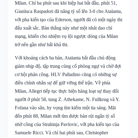
Milan. Chỉ ba phút sau khi hiệp hai bắt đầu, phút 51,
Gianluca Raspadori đã nâng tỷ số lên 3-0 cho Atalanta,
với pha kiến tạo của Ederson, người đã có một ngày thi
đấu xuất sắc. Bàn thắng này như một nhát dao chí
mạng, khiến cho nhiệm vụ lội ngược dòng của Milan
trở nên gần như bất khả thi.
Với khoảng cách ba bàn, Atalanta bắt đầu chủ động
giảm nhịp độ, tập trung củng cố phòng ngự và chờ đợi
cơ hội phản công. HLV Palladino cũng có những sự
điều chỉnh nhân sự để giữ vững thế trận. Về phía
Milan, Allegri tiếp tục thực hiện hàng loạt sự thay đổi
người ở phút 58, tung Z. Athekame, N. Fullkrug và Y.
Fofana vào sân, hy vọng tìm kiếm một tia sáng. Mãi
đến phút 88, Milan mới tìm được bàn rút ngắn tỷ số
nhờ công của Strahinja Pavlovic, với pha kiến tạo của
Samuele Ricci. Và chỉ hai phút sau, Christopher