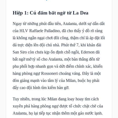
Hiệp 1: Cú đấm bất ngờ từ La Dea
Ngay từ những phút đầu tiên, Atalanta, dưới sự dẫn dắt
của HLV Raffaele Palladino, đã cho thấy ý đồ rõ ràng
là không ngần ngại chơi đôi công, thậm chí là áp đặt lối
đá trực diện lên đội chủ nhà. Phút thứ 7, khi khán đài
San Siro còn chưa kịp ổn định chỗ ngồi, Ederson đã
bất ngờ mở tỷ số cho Atalanta, một bàn thắng đến từ
pha phối hợp nhanh gọn và dứt điểm chính xác, khiến
hàng phòng ngự Rossoneri choáng váng. Đây là một
đòn giáng mạnh vào tâm lý của Milan, buộc họ phải
đẩy cao đội hình tìm kiếm bàn gỡ.
Tuy nhiên, trong lúc Milan đang loay hoay tìm cách
xuyên phá hàng phòng ngự được tổ chức chặt chẽ của
Atalanta, họ lại tiếp tục nhận thêm một gáo nước lạnh.