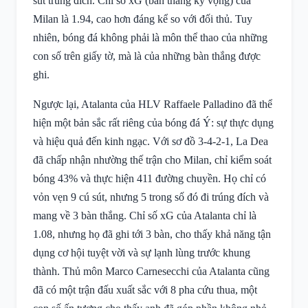
sút trúng đích. Chỉ số xG (bàn thắng kỳ vọng) của
Milan là 1.94, cao hơn đáng kể so với đối thủ. Tuy
nhiên, bóng đá không phải là môn thể thao của những
con số trên giấy tờ, mà là của những bàn thắng được
ghi.
Ngược lại, Atalanta của HLV Raffaele Palladino đã thể
hiện một bản sắc rất riêng của bóng đá Ý: sự thực dụng
và hiệu quả đến kinh ngạc. Với sơ đồ 3-4-2-1, La Dea
đã chấp nhận nhường thế trận cho Milan, chỉ kiểm soát
bóng 43% và thực hiện 411 đường chuyền. Họ chỉ có
vỏn vẹn 9 cú sút, nhưng 5 trong số đó đi trúng đích và
mang về 3 bàn thắng. Chỉ số xG của Atalanta chỉ là
1.08, nhưng họ đã ghi tới 3 bàn, cho thấy khả năng tận
dụng cơ hội tuyệt vời và sự lạnh lùng trước khung
thành. Thủ môn Marco Carnesecchi của Atalanta cũng
đã có một trận đấu xuất sắc với 8 pha cứu thua, một