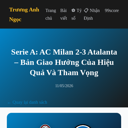
Trương Anh
Trang
Bài
⚽ Tỷ
📋 Nhận
99score
chủ
viết
số
Định
Ngọc
Serie A: AC Milan 2-3 Atalanta
– Bản Giao Hưởng Của Hiệu
Quả Và Tham Vọng
11/05/2026
← Quay lại danh sách