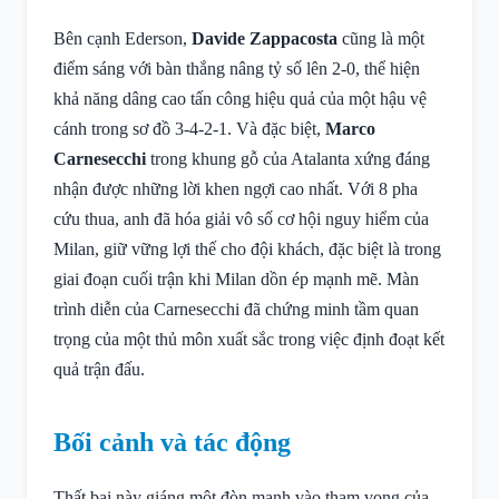
Bên cạnh Ederson,
Davide Zappacosta
cũng là một
điểm sáng với bàn thắng nâng tỷ số lên 2-0, thể hiện
khả năng dâng cao tấn công hiệu quả của một hậu vệ
cánh trong sơ đồ 3-4-2-1. Và đặc biệt,
Marco
Carnesecchi
trong khung gỗ của Atalanta xứng đáng
nhận được những lời khen ngợi cao nhất. Với 8 pha
cứu thua, anh đã hóa giải vô số cơ hội nguy hiểm của
Milan, giữ vững lợi thế cho đội khách, đặc biệt là trong
giai đoạn cuối trận khi Milan dồn ép mạnh mẽ. Màn
trình diễn của Carnesecchi đã chứng minh tầm quan
trọng của một thủ môn xuất sắc trong việc định đoạt kết
quả trận đấu.
Bối cảnh và tác động
Thất bại này giáng một đòn mạnh vào tham vọng của