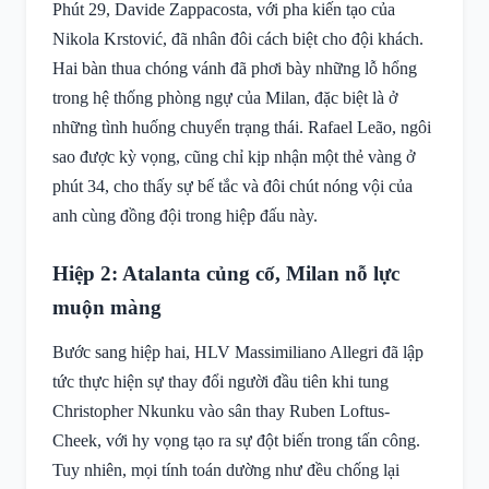
Phút 29, Davide Zappacosta, với pha kiến tạo của
Nikola Krstović, đã nhân đôi cách biệt cho đội khách.
Hai bàn thua chóng vánh đã phơi bày những lỗ hổng
trong hệ thống phòng ngự của Milan, đặc biệt là ở
những tình huống chuyển trạng thái. Rafael Leão, ngôi
sao được kỳ vọng, cũng chỉ kịp nhận một thẻ vàng ở
phút 34, cho thấy sự bế tắc và đôi chút nóng vội của
anh cùng đồng đội trong hiệp đấu này.
Hiệp 2: Atalanta củng cố, Milan nỗ lực
muộn màng
Bước sang hiệp hai, HLV Massimiliano Allegri đã lập
tức thực hiện sự thay đổi người đầu tiên khi tung
Christopher Nkunku vào sân thay Ruben Loftus-
Cheek, với hy vọng tạo ra sự đột biến trong tấn công.
Tuy nhiên, mọi tính toán dường như đều chống lại