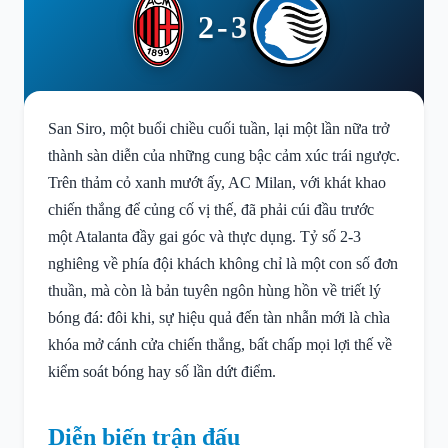
2-3
San Siro, một buổi chiều cuối tuần, lại một lần nữa trở
thành sàn diễn của những cung bậc cảm xúc trái ngược.
Trên thảm cỏ xanh mướt ấy, AC Milan, với khát khao
chiến thắng để củng cố vị thế, đã phải cúi đầu trước
một Atalanta đầy gai góc và thực dụng. Tỷ số 2-3
nghiêng về phía đội khách không chỉ là một con số đơn
thuần, mà còn là bản tuyên ngôn hùng hồn về triết lý
bóng đá: đôi khi, sự hiệu quả đến tàn nhẫn mới là chìa
khóa mở cánh cửa chiến thắng, bất chấp mọi lợi thế về
kiểm soát bóng hay số lần dứt điểm.
Diễn biến trận đấu