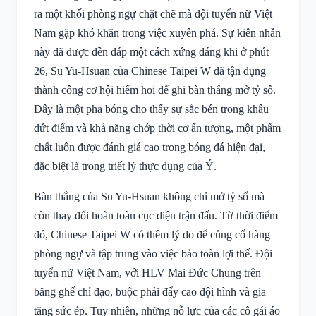
ra một khối phòng ngự chặt chẽ mà đội tuyển nữ Việt
Nam gặp khó khăn trong việc xuyên phá. Sự kiên nhẫn
này đã được đền đáp một cách xứng đáng khi ở phút
26, Su Yu-Hsuan của Chinese Taipei W đã tận dụng
thành công cơ hội hiếm hoi để ghi bàn thắng mở tỷ số.
Đây là một pha bóng cho thấy sự sắc bén trong khâu
dứt điểm và khả năng chớp thời cơ ấn tượng, một phẩm
chất luôn được đánh giá cao trong bóng đá hiện đại,
đặc biệt là trong triết lý thực dụng của Ý.
Bàn thắng của Su Yu-Hsuan không chỉ mở tỷ số mà
còn thay đổi hoàn toàn cục diện trận đấu. Từ thời điểm
đó, Chinese Taipei W có thêm lý do để củng cố hàng
phòng ngự và tập trung vào việc bảo toàn lợi thế. Đội
tuyển nữ Việt Nam, với HLV Mai Đức Chung trên
băng ghế chỉ đạo, buộc phải đẩy cao đội hình và gia
tăng sức ép. Tuy nhiên, những nỗ lực của các cô gái áo