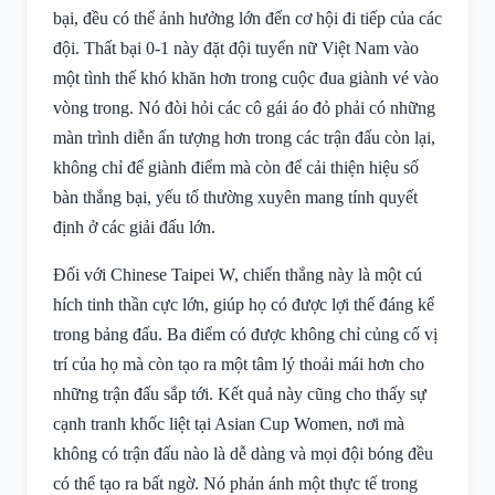
bại, đều có thể ảnh hưởng lớn đến cơ hội đi tiếp của các
đội. Thất bại 0-1 này đặt đội tuyển nữ Việt Nam vào
một tình thế khó khăn hơn trong cuộc đua giành vé vào
vòng trong. Nó đòi hỏi các cô gái áo đỏ phải có những
màn trình diễn ấn tượng hơn trong các trận đấu còn lại,
không chỉ để giành điểm mà còn để cải thiện hiệu số
bàn thắng bại, yếu tố thường xuyên mang tính quyết
định ở các giải đấu lớn.
Đối với Chinese Taipei W, chiến thắng này là một cú
hích tinh thần cực lớn, giúp họ có được lợi thế đáng kể
trong bảng đấu. Ba điểm có được không chỉ củng cố vị
trí của họ mà còn tạo ra một tâm lý thoải mái hơn cho
những trận đấu sắp tới. Kết quả này cũng cho thấy sự
cạnh tranh khốc liệt tại Asian Cup Women, nơi mà
không có trận đấu nào là dễ dàng và mọi đội bóng đều
có thể tạo ra bất ngờ. Nó phản ánh một thực tế trong