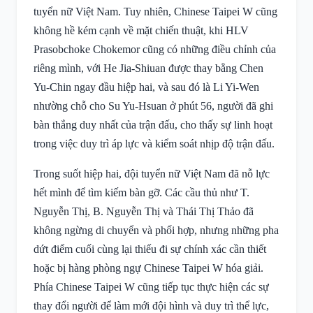
tuyển nữ Việt Nam. Tuy nhiên, Chinese Taipei W cũng
không hề kém cạnh về mặt chiến thuật, khi HLV
Prasobchoke Chokemor cũng có những điều chỉnh của
riêng mình, với He Jia-Shiuan được thay bằng Chen
Yu-Chin ngay đầu hiệp hai, và sau đó là Li Yi-Wen
nhường chỗ cho Su Yu-Hsuan ở phút 56, người đã ghi
bàn thắng duy nhất của trận đấu, cho thấy sự linh hoạt
trong việc duy trì áp lực và kiểm soát nhịp độ trận đấu.
Trong suốt hiệp hai, đội tuyển nữ Việt Nam đã nỗ lực
hết mình để tìm kiếm bàn gỡ. Các cầu thủ như T.
Nguyễn Thị, B. Nguyễn Thị và Thái Thị Thảo đã
không ngừng di chuyển và phối hợp, nhưng những pha
dứt điểm cuối cùng lại thiếu đi sự chính xác cần thiết
hoặc bị hàng phòng ngự Chinese Taipei W hóa giải.
Phía Chinese Taipei W cũng tiếp tục thực hiện các sự
thay đổi người để làm mới đội hình và duy trì thể lực,