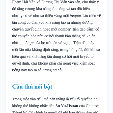
Phạm Hải Yến và Dương Thị Vân vào sân, cho thấy ý
đồ tăng cường khả năng tấn công và tạo đột biến,
nhưng có vẻ như sự thiếu vắng một
trequartista
(tiền vệ
tấn công cổ điển) có khả năng tạo ra những đường
chuyền quyết định hoặc một
bomber
(tiền đạo cắm) có
thể chuyển hóa nửa cơ hội thành bàn thắng đã khiến
những nỗ lực của họ trở nên vô vọng. Trận đấu này
một lần nữa khẳng định rằng, trong bóng đá, đôi khi sự
hiệu quả và khả năng tận dụng cơ hội mới là yếu tố
quyết định, chứ không phải chỉ riêng việc kiểm soát
bóng hay tạo ra số lượng cơ hội.
Cầu thủ nổi bật
Trong một trận đấu mà bàn thắng là yếu tố quyết định,
không thể không nhắc đến
Su Yu-Hsuan
của Chinese
Taipei W. Cô chính là người đã ghi bàn thắng duy nhất