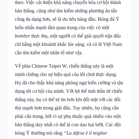
theo. Việc cải thiện khả năng chuyển hóa cơ hội thành
bàn thắng, cũng như tìm kiếm những phương án tấn
công đa dạng hơn, sẽ là ưu tiên hàng đầu. Bóng đá Ý
luôn nhấn mạnh tầm quan trọng của việc có một
bomber
thực thụ, một người có thể giải quyết trận đấu
chỉ bằng một khoảnh khắc lóe sáng, và có lẽ Việt Nam
cần tìm kiếm một nhân tố như vậy.
Về phía Chinese Taipei W, chiến thắng này là một
minh chứng cho sự hiệu quả của lối chơi thực dụng.
Họ đã cho thấy khả năng phòng ngự kiên cường và tận
dụng tốt cơ hội của mình. Với lợi thế tinh thần từ chiến
thắng này, họ có thể tự tin hơn khi đối mặt với các đối
thủ mạnh hơn trong giải đấu. Tuy nhiên, họ cũng cần
phải cẩn trọng, bởi vì sự phụ thuộc quá nhiều vào một
bàn thắng duy nhất có thể là con dao hai lưỡi. Các đội
bóng Ý thường nói rằng
“La difesa è il miglior