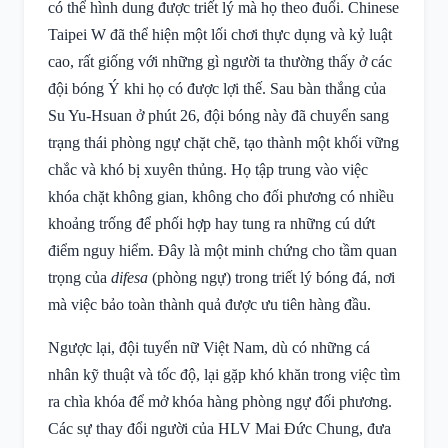
có thể hình dung được triết lý mà họ theo đuổi. Chinese
Taipei W đã thể hiện một lối chơi thực dụng và kỷ luật
cao, rất giống với những gì người ta thường thấy ở các
đội bóng Ý khi họ có được lợi thế. Sau bàn thắng của
Su Yu-Hsuan ở phút 26, đội bóng này đã chuyển sang
trạng thái phòng ngự chặt chẽ, tạo thành một khối vững
chắc và khó bị xuyên thủng. Họ tập trung vào việc
khóa chặt không gian, không cho đối phương có nhiều
khoảng trống để phối hợp hay tung ra những cú dứt
điểm nguy hiểm. Đây là một minh chứng cho tầm quan
trọng của
difesa
(phòng ngự) trong triết lý bóng đá, nơi
mà việc bảo toàn thành quả được ưu tiên hàng đầu.
Ngược lại, đội tuyển nữ Việt Nam, dù có những cá
nhân kỹ thuật và tốc độ, lại gặp khó khăn trong việc tìm
ra chìa khóa để mở khóa hàng phòng ngự đối phương.
Các sự thay đổi người của HLV Mai Đức Chung, đưa