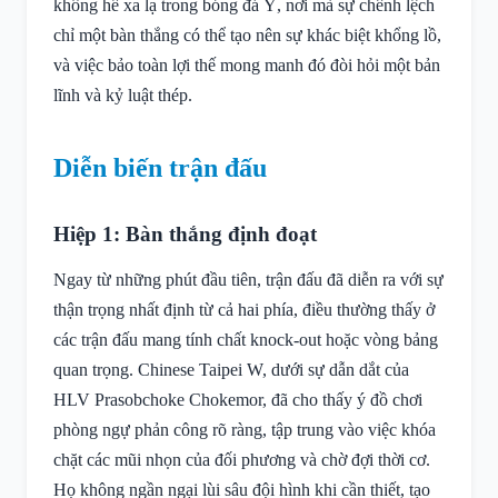
không hề xa lạ trong bóng đá Ý, nơi mà sự chênh lệch
chỉ một bàn thắng có thể tạo nên sự khác biệt khổng lồ,
và việc bảo toàn lợi thế mong manh đó đòi hỏi một bản
lĩnh và kỷ luật thép.
Diễn biến trận đấu
Hiệp 1: Bàn thắng định đoạt
Ngay từ những phút đầu tiên, trận đấu đã diễn ra với sự
thận trọng nhất định từ cả hai phía, điều thường thấy ở
các trận đấu mang tính chất knock-out hoặc vòng bảng
quan trọng. Chinese Taipei W, dưới sự dẫn dắt của
HLV Prasobchoke Chokemor, đã cho thấy ý đồ chơi
phòng ngự phản công rõ ràng, tập trung vào việc khóa
chặt các mũi nhọn của đối phương và chờ đợi thời cơ.
Họ không ngần ngại lùi sâu đội hình khi cần thiết, tạo