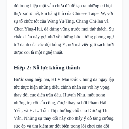
đỏ trong hiệp một vẫn chưa đủ để tạo ra những cơ hội
thực sự rõ nét, khi hàng thủ của Chinese Taipei W, với
sự tổ chức tốt của Wang Yu-Ting, Chang Chi-Ian và
Chen Ying-Hui, đã đứng vững trước mọi thử thách. Sự
chắc chắn này gợi nhớ về những bức tường phòng ngự
trứ danh của các đội bóng Ý, nơi mà việc giữ sạch lưới
được coi là một nghệ thuật.
Hiệp 2: Nỗ lực không thành
Bước sang hiệp hai, HLV Mai Đức Chung đã ngay lập
tức thực hiện những điều chỉnh nhân sự với hy vọng
thay đổi cục diện trận đấu. Huỳnh Như, một trong
những trụ cột tấn công, được thay ra bởi Phạm Hải
Yến, và H. L. Trần Thị nhường chỗ cho Dương Thị
Vân. Những sự thay đổi này cho thấy ý đồ tăng cường
sức ép và tìm kiếm sự đột biến trong lối chơi của đội