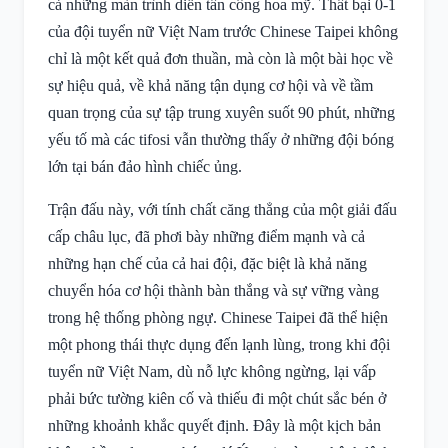
cả những màn trình diễn tấn công hoa mỹ. Thất bại 0-1
của đội tuyển nữ Việt Nam trước Chinese Taipei không
chỉ là một kết quả đơn thuần, mà còn là một bài học về
sự hiệu quả, về khả năng tận dụng cơ hội và về tầm
quan trọng của sự tập trung xuyên suốt 90 phút, những
yếu tố mà các tifosi vẫn thường thấy ở những đội bóng
lớn tại bán đảo hình chiếc ủng.
Trận đấu này, với tính chất căng thẳng của một giải đấu
cấp châu lục, đã phơi bày những điểm mạnh và cả
những hạn chế của cả hai đội, đặc biệt là khả năng
chuyển hóa cơ hội thành bàn thắng và sự vững vàng
trong hệ thống phòng ngự. Chinese Taipei đã thể hiện
một phong thái thực dụng đến lạnh lùng, trong khi đội
tuyển nữ Việt Nam, dù nỗ lực không ngừng, lại vấp
phải bức tường kiên cố và thiếu đi một chút sắc bén ở
những khoảnh khắc quyết định. Đây là một kịch bản