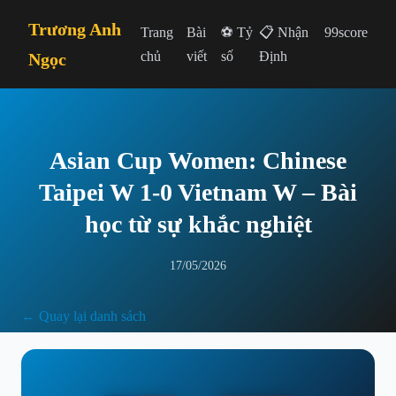
Trương Anh
Trang
Bài
⚽ Tỷ
📋 Nhận
99score
chủ
viết
số
Định
Ngọc
Asian Cup Women: Chinese
Taipei W 1-0 Vietnam W – Bài
học từ sự khắc nghiệt
17/05/2026
← Quay lại danh sách