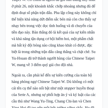
ở phút 26, một khoảnh khắc chớp nhoáng nhưng đủ để
định đoạt số phận trận đấu. Pha lập công này không chỉ
thể hiện khả năng dứt điểm sắc bén mà còn cho thấy sự
nhạy bén trong việc đọc tình huống và di chuyển của
tiền đạo này. Bàn thắng đó là kết quả của sự kiên nhẫn
và khả năng tận dụng cơ hội hiếm hoi, một phẩm chất
mà bất kỳ đội bóng nào cũng khao khát có được, đặc
biệt là trong những trận đấu căng thẳng và chặt chẽ. Su
Yu-Hsuan đã trở thành người hùng của Chinese Taipei
W, mang về 3 điểm quý giá cho đội nhà.
Ngoài ra, cần phải kể đến sự kiên cường của toàn bộ
hàng phòng ngự Chinese Taipei W. Dù không có một
cái tên cụ thể nào nổi bật như một
stopper
huyền thoại
của Serie A, nhưng sự phối hợp ăn ý và kỷ luật của các
cầu thủ như Wang Yu-Ting, Chang Chi-Ian và Chen
Ying-Hui đã tạo nên một bức tường vững chắc. Họ đã