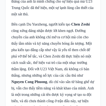
thắng của anh là minh chứng cho sự hiệu quả mà U23
Trung Quốc đã thể hiện, một sự lạnh lùng cần thiết của
một sát thủ.
Bên cạnh Du Yuezheng, người kiến tạo
Chen Zeshi
cũng xứng đáng nhận được lời khen ngợi. Đường
chuyền của anh không chỉ mở ra cơ hội mà còn cho
thấy tầm nhìn và kỹ năng chuyền bóng ấn tượng. Một
pha kiến tạo đẳng cấp như vậy là yếu tố then chốt để
phá vỡ thế bế tắc, và Chen Zeshi đã thực hiện nó một
cách xuất sắc, thể hiện vai trò của một nhạc trưởng
thầm lặng. Đối với U23 Việt Nam, dù không có bàn
thắng, nhưng những nỗ lực của các cầu thủ như
Nguyen Cong Phuong
, dù chỉ vào sân từ băng ghế dự
bị, vẫn cho thấy tiềm năng và khát khao của mình. Anh
là một trong những cái tên được kỳ vọng sẽ tạo ra đột
biến, và dù chưa thành công ở trận đấu này, sự hiện