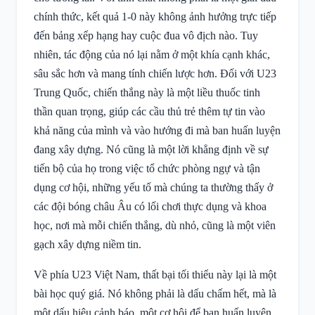
chính thức, kết quả 1-0 này không ảnh hưởng trực tiếp
đến bảng xếp hạng hay cuộc đua vô địch nào. Tuy
nhiên, tác động của nó lại nằm ở một khía cạnh khác,
sâu sắc hơn và mang tính chiến lược hơn. Đối với U23
Trung Quốc, chiến thắng này là một liều thuốc tinh
thần quan trọng, giúp các cầu thủ trẻ thêm tự tin vào
khả năng của mình và vào hướng đi mà ban huấn luyện
đang xây dựng. Nó cũng là một lời khẳng định về sự
tiến bộ của họ trong việc tổ chức phòng ngự và tận
dụng cơ hội, những yếu tố mà chúng ta thường thấy ở
các đội bóng châu Âu có lối chơi thực dụng và khoa
học, nơi mà mỗi chiến thắng, dù nhỏ, cũng là một viên
gạch xây dựng niềm tin.
Về phía U23 Việt Nam, thất bại tối thiểu này lại là một
bài học quý giá. Nó không phải là dấu chấm hết, mà là
một dấu hiệu cảnh báo, một cơ hội để ban huấn luyện