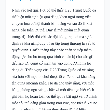
Nhìn vào kết quả 1-0, có thể thấy U23 Trung Quốc đã
thể hiện một sự hiệu quả đáng khen ngợi trong việc
chuyển hóa cơ hội thành bàn thắng và sau đó là khả
năng bảo toàn lợi thế. Đây là một phẩm chất quan
trọng, đặc biệt đối với các đội bóng trẻ, nơi mà sự ổn
định và khả năng duy trì sự tập trung thường là yếu tố
quyết định. Chiến thắng này chắc chắn sẽ tiếp thêm
động lực cho họ trong quá trình chuẩn bị cho các giải
đấu sắp tới, củng cố niềm tin vào con đường mà họ
đang đi. Triển vọng của U23 Trung Quốc có vẻ sáng
sủa hơn với một lối chơi được tổ chức tốt và khả năng
tận dụng khoảnh khắc. Họ đã cho thấy rằng, với một
hàng phòng ngự vững chắc và một tiền đạo biết cách
ghi bàn, họ hoàn toàn có thể tạo ra bất ngờ và trở thành
một đối thủ đáng gờm trong khu vực, đặc biệt là khi họ
tiếp tục phát huy được sự thực dụng đã thể hiện.