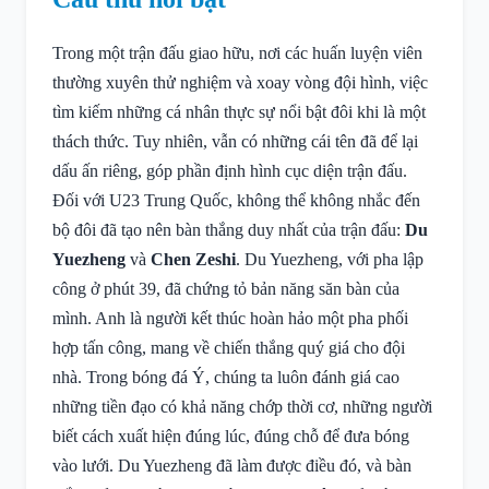
Trong một trận đấu giao hữu, nơi các huấn luyện viên
thường xuyên thử nghiệm và xoay vòng đội hình, việc
tìm kiếm những cá nhân thực sự nổi bật đôi khi là một
thách thức. Tuy nhiên, vẫn có những cái tên đã để lại
dấu ấn riêng, góp phần định hình cục diện trận đấu.
Đối với U23 Trung Quốc, không thể không nhắc đến
bộ đôi đã tạo nên bàn thắng duy nhất của trận đấu:
Du
Yuezheng
và
Chen Zeshi
. Du Yuezheng, với pha lập
công ở phút 39, đã chứng tỏ bản năng săn bàn của
mình. Anh là người kết thúc hoàn hảo một pha phối
hợp tấn công, mang về chiến thắng quý giá cho đội
nhà. Trong bóng đá Ý, chúng ta luôn đánh giá cao
những tiền đạo có khả năng chớp thời cơ, những người
biết cách xuất hiện đúng lúc, đúng chỗ để đưa bóng
vào lưới. Du Yuezheng đã làm được điều đó, và bàn