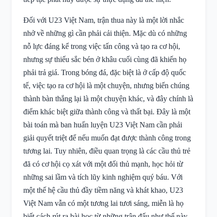
Đối với U23 Việt Nam, trận thua này là một lời nhắc
nhở về những gì cần phải cải thiện. Mặc dù có những
nỗ lực đáng kể trong việc tấn công và tạo ra cơ hội,
nhưng sự thiếu sắc bén ở khâu cuối cùng đã khiến họ
phải trả giá. Trong bóng đá, đặc biệt là ở cấp độ quốc
tế, việc tạo ra cơ hội là một chuyện, nhưng biến chúng
thành bàn thắng lại là một chuyện khác, và đây chính là
điểm khác biệt giữa thành công và thất bại. Đây là một
bài toán mà ban huấn luyện U23 Việt Nam cần phải
giải quyết triệt để nếu muốn đạt được thành công trong
tương lai. Tuy nhiên, điều quan trọng là các cầu thủ trẻ
đã có cơ hội cọ xát với một đối thủ mạnh, học hỏi từ
những sai lầm và tích lũy kinh nghiệm quý báu. Với
một thế hệ cầu thủ đầy tiềm năng và khát khao, U23
Việt Nam vẫn có một tương lai tươi sáng, miễn là họ
biết cách rút ra bài học từ những trận đấu như thế này