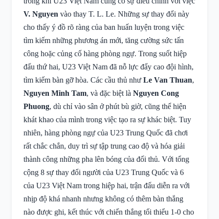
trong khi U23 Việt Nam cũng có sự điều chỉnh với việc
V. Nguyen
vào thay T. L. Le. Những sự thay đổi này
cho thấy ý đồ rõ ràng của ban huấn luyện trong việc
tìm kiếm những phương án mới, tăng cường sức tấn
công hoặc củng cố hàng phòng ngự. Trong suốt hiệp
đấu thứ hai, U23 Việt Nam đã nỗ lực đẩy cao đội hình,
tìm kiếm bàn gỡ hòa. Các cầu thủ như
Le Van Thuan
,
Nguyen Minh Tam
, và đặc biệt là
Nguyen Cong
Phuong
, dù chỉ vào sân ở phút bù giờ, cũng thể hiện
khát khao của mình trong việc tạo ra sự khác biệt. Tuy
nhiên, hàng phòng ngự của U23 Trung Quốc đã chơi
rất chắc chắn, duy trì sự tập trung cao độ và hóa giải
thành công những pha lên bóng của đối thủ. Với tổng
cộng 8 sự thay đổi người của U23 Trung Quốc và 6
của U23 Việt Nam trong hiệp hai, trận đấu diễn ra với
nhịp độ khá nhanh nhưng không có thêm bàn thắng
nào được ghi, kết thúc với chiến thắng tối thiểu 1-0 cho