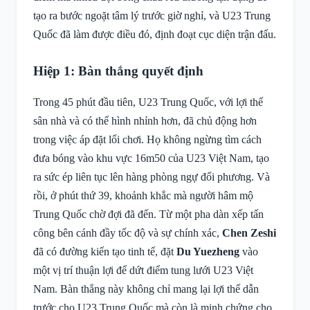
tạo ra bước ngoặt tâm lý trước giờ nghỉ, và U23 Trung
Quốc đã làm được điều đó, định đoạt cục diện trận đấu.
Hiệp 1: Bàn thắng quyết định
Trong 45 phút đầu tiên, U23 Trung Quốc, với lợi thế
sân nhà và có thể hình nhỉnh hơn, đã chủ động hơn
trong việc áp đặt lối chơi. Họ không ngừng tìm cách
đưa bóng vào khu vực 16m50 của U23 Việt Nam, tạo
ra sức ép liên tục lên hàng phòng ngự đối phương. Và
rồi, ở phút thứ 39, khoảnh khắc mà người hâm mộ
Trung Quốc chờ đợi đã đến. Từ một pha dàn xếp tấn
công bên cánh đầy tốc độ và sự chính xác,
Chen Zeshi
đã có đường kiến tạo tinh tế, đặt
Du Yuezheng
vào
một vị trí thuận lợi để dứt điểm tung lưới U23 Việt
Nam. Bàn thắng này không chỉ mang lại lợi thế dẫn
trước cho U23 Trung Quốc mà còn là minh chứng cho