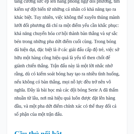
tăng cường sức ép lên hàng phòng ngự đối phương, tìm
kiếm sự đột biến từ những cá nhân có khả năng tạo ra
khác biệt. Tuy nhiên, việc không thể xuyên thủng mành
lưới đối phương đã chỉ ra một điểm yếu cần khắc phục:
khả năng chuyển hóa cơ hội thành bàn thắng và sự sắc
bén trong những pha dứt điểm cuối cùng. Trong bóng
đá hiện đại, đặc biệt là ở các giải đấu cấp độ trẻ, việc sở
hữu một hàng công hiệu quả là yếu tố then chốt để
giành chiến thắng. Trận đấu này là một lời nhắc nhở
rằng, dù có kiểm soát bóng hay tạo ra nhiều tình huống,
nếu không có bàn thắng, mọi nỗ lực đều trở nên vô
nghĩa. Đây là bài học mà các đội bóng Serie A đã thấm
nhuần từ lâu, nơi mà hiệu quả luôn được đặt lên hàng
đầu, và một pha dứt điểm chính xác có thể thay đổi cả
số phận của một trận đấu.
Cầu thủ nổi bật