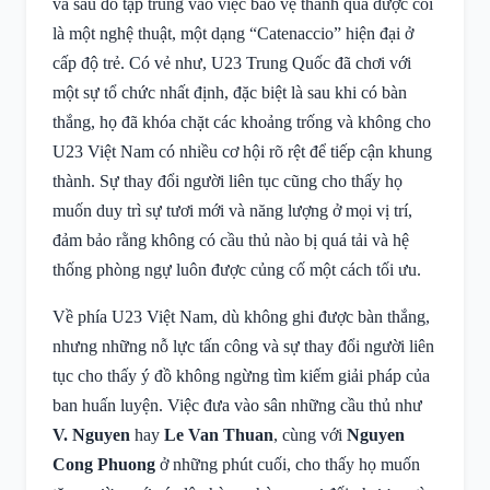
và sau đó tập trung vào việc bảo vệ thành quả được coi
là một nghệ thuật, một dạng “Catenaccio” hiện đại ở
cấp độ trẻ. Có vẻ như, U23 Trung Quốc đã chơi với
một sự tổ chức nhất định, đặc biệt là sau khi có bàn
thắng, họ đã khóa chặt các khoảng trống và không cho
U23 Việt Nam có nhiều cơ hội rõ rệt để tiếp cận khung
thành. Sự thay đổi người liên tục cũng cho thấy họ
muốn duy trì sự tươi mới và năng lượng ở mọi vị trí,
đảm bảo rằng không có cầu thủ nào bị quá tải và hệ
thống phòng ngự luôn được củng cố một cách tối ưu.
Về phía U23 Việt Nam, dù không ghi được bàn thắng,
nhưng những nỗ lực tấn công và sự thay đổi người liên
tục cho thấy ý đồ không ngừng tìm kiếm giải pháp của
ban huấn luyện. Việc đưa vào sân những cầu thủ như
V. Nguyen
hay
Le Van Thuan
, cùng với
Nguyen
Cong Phuong
ở những phút cuối, cho thấy họ muốn