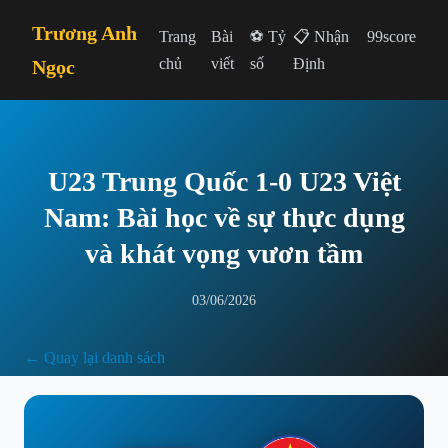
Trương Anh
Trang
Bài
⚽ Tỷ
📋 Nhận
99score
chủ
viết
số
Định
Ngọc
U23 Trung Quốc 1-0 U23 Việt
Nam: Bài học về sự thực dụng
và khát vọng vươn tầm
03/06/2026
← Quay lại danh sách